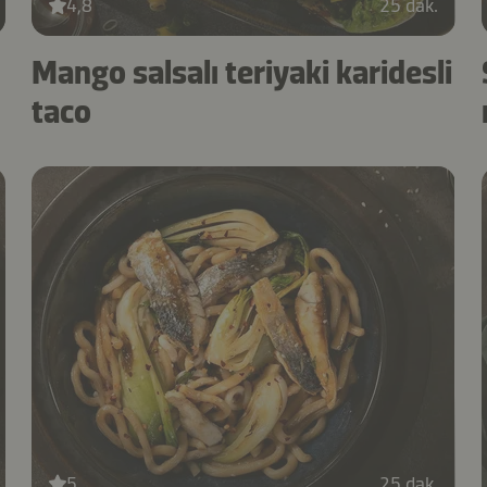
4,8
25 dak.
Mango salsalı teriyaki karidesli
taco
5
25 dak.