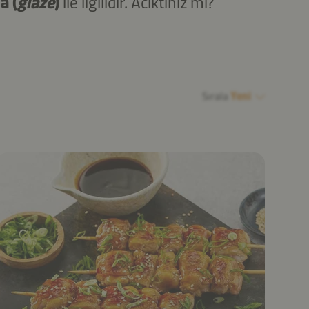
a (
glaze
)
ile ilgilidir. Acıktınız mı?
Sırala
Yeni