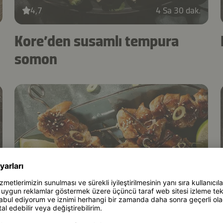
4,7
4 Sa 30 dak.
Kore’den susamlı tempura
somon