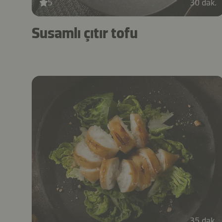
5
30 dak.
Susamlı çıtır tofu
35 dak.