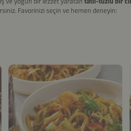
tiş ve yoğun bir lezzet yaratan
tatlı-tuzlu bir cil
irsiniz. Favorinizi seçin ve hemen deneyin: