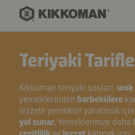
Teriyaki Tarifle
Kikkoman teriyaki sosları,
wok
yemeklerinden
barbekülere
ka
lezzetli yemekler yaratmak içi
yol sunar
. Yemeklerinize daha 
çeşitlilik
ve
lezzet
katmak için