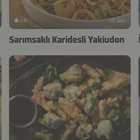
4,8
20 dak.
e
Sarımsaklı Karidesli Yakiudon