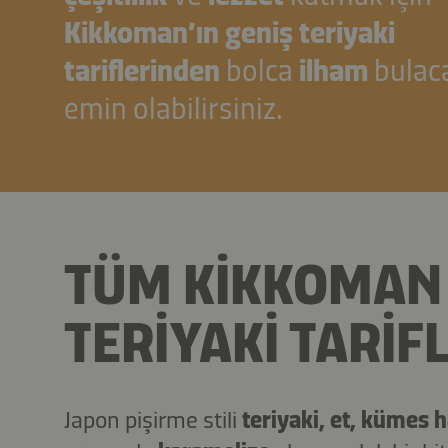
Kikkoman’ın geniş teriyaki
tariflerinden
bolca
ilham
bulac
emin olabilirsiniz.
TÜM KIKKOMA
TERIYAKI TARIF
Japon pişirme stili
teriyaki, et, kümes 