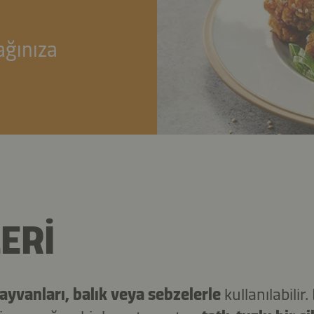
ağınıza
N
LERI
hayvanları, balık veya sebzelerle
kullanılabili