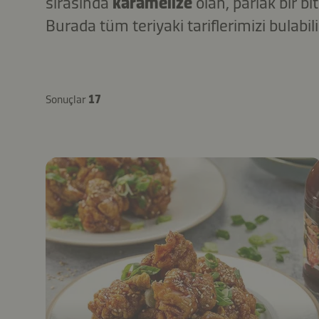
sırasında
karamelize
olan, parlak bir bi
Burada tüm teriyaki tariflerimizi bulabil
Sonuçlar
17