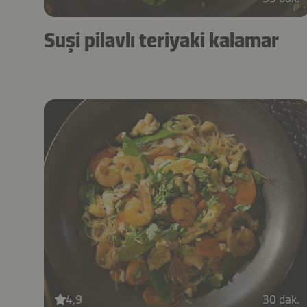
Suşi pilavlı teriyaki kalamar
4,9
30 dak.