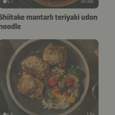
4,7
30 dak.
Shiitake mantarlı teriyaki udon
noodle
4,8
1 Sa