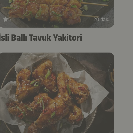
5
20 dak.
İsli Ballı Tavuk Yakitori