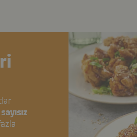
ri
dar
n
sayısız
fazla