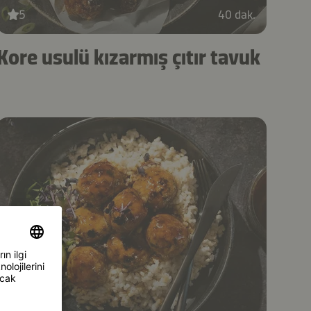
5
40 dak.
Kore usulü kızarmış çıtır tavuk