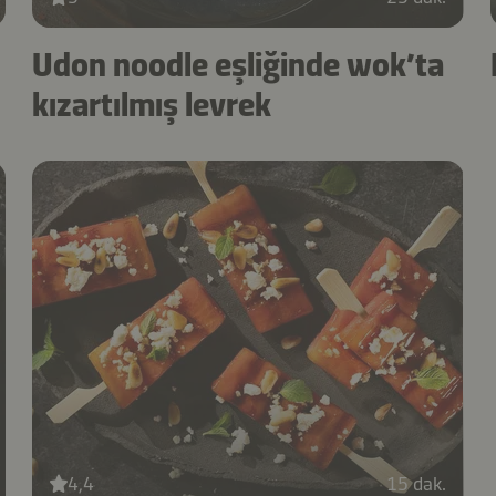
Udon noodle eşliğinde wok’ta
kızartılmış levrek
4,4
15 dak.