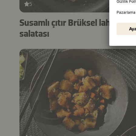
5
30 dak.
Susamlı çıtır Brüksel lahanası
salatası