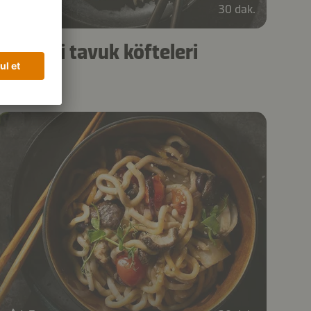
4,6
30 dak.
Teriyaki tavuk köfteleri