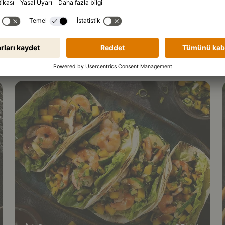
5
1 Sa 35 dak.
Izgara teriyaki tavuk şişleri