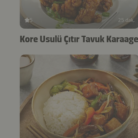
5
25 dak.
Kore Usulü Çıtır Tavuk Karaag