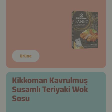
ürüne
Kikkoman Kavrulmuş
Susamlı Teriyaki Wok
Sosu