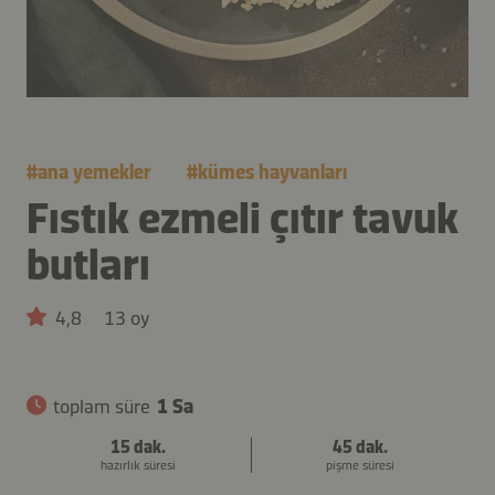
#
ana yemekler
#
kümes hayvanları
Fıstık ezmeli çıtır tavuk
butları
4,8
13 oy
toplam süre
1 Sa
15 dak.
45 dak.
hazırlık süresi
pişme süresi