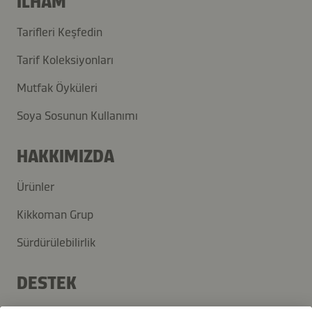
İLHAM
Tarifleri Keşfedin
Tarif Koleksiyonları
Mutfak Öyküleri
Soya Sosunun Kullanımı
HAKKIMIZDA
Ürünler
Kikkoman Grup
Sürdürülebilirlik
DESTEK