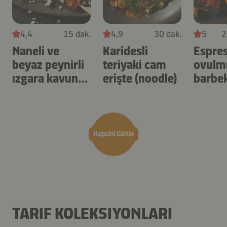
4,4
15 dak.
4,9
30 dak.
5
2
Naneli ve
Karidesli
Espre
beyaz peynirli
teriyaki cam
ovulmu
ızgara kavun
erişte (noodle)
barbek
çubukları
kabur
Hepsini Görün
TARIF KOLEKSIYONLARI