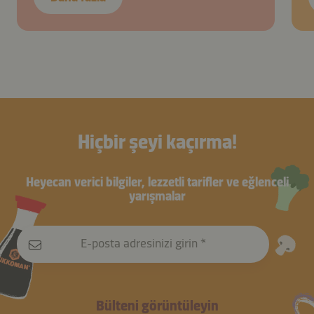
Hiçbir şeyi kaçırma!
Heyecan verici bilgiler, lezzetli tarifler ve eğlenceli
yarışmalar
E-posta adresinizi girin
Bülteni görüntüleyin