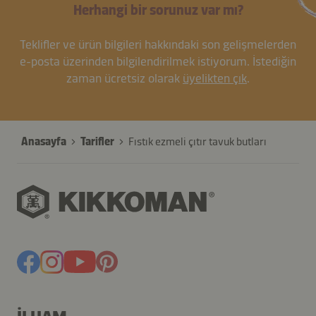
Herhangi bir sorunuz var mı?
Teklifler ve ürün bilgileri hakkındaki son gelişmelerden
e-posta üzerinden bilgilendirilmek istiyorum. İstediğin
zaman ücretsiz olarak
üyelikten çık
.
Anasayfa
Tarifler
Fıstık ezmeli çıtır tavuk butları