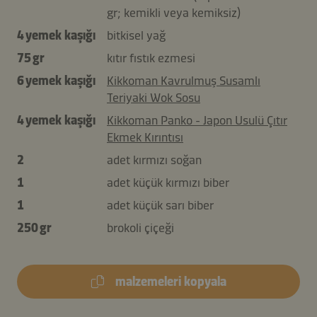
gr; kemikli veya kemiksiz)
4 yemek kaşığı
bitkisel yağ
75 gr
kıtır fıstık ezmesi
6 yemek kaşığı
Kikkoman Kavrulmuş Susamlı
Teriyaki Wok Sosu
4 yemek kaşığı
Kikkoman Panko - Japon Usulü Çıtır
Ekmek Kırıntısı
2
adet kırmızı soğan
1
adet küçük kırmızı biber
1
adet küçük sarı biber
250 gr
brokoli çiçeği
malzemeleri kopyala