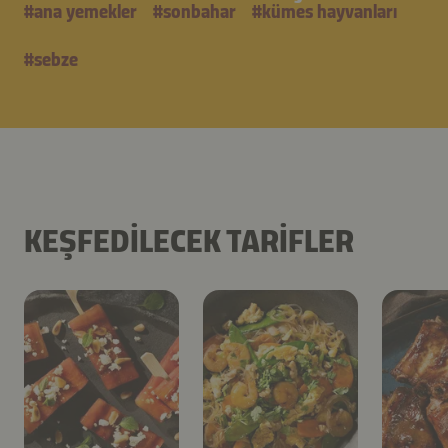
#
ana yemekler
#
sonbahar
#
kümes hayvanları
#
sebze
KEŞFEDILECEK TARIFLER