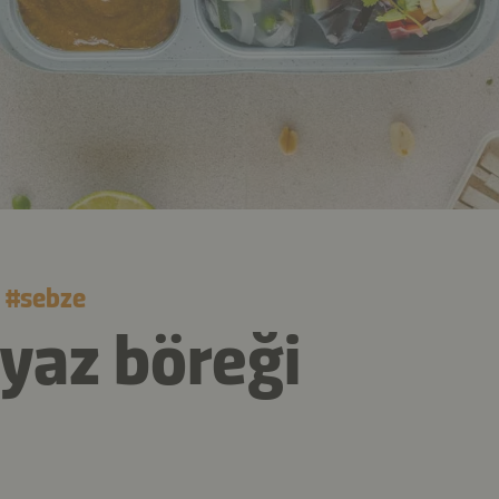
#
sebze
 yaz böreği