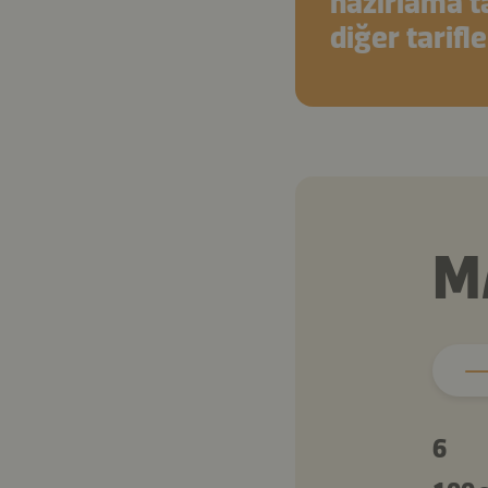
hazırlama ta
diğer tarifle
M
6