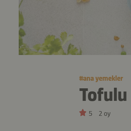
#
ana yemekler
Tofulu
5
2 oy