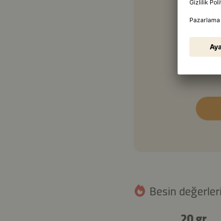
1 ye
1 ye
1 ye
Besin değerleri
20 gr