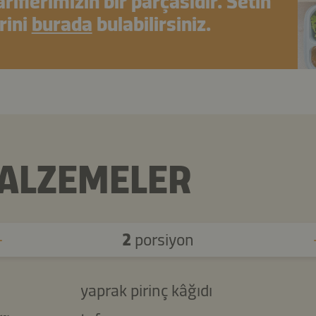
riflerimizin bir parçasıdır. Setin
rini
burada
bulabilirsiniz.
ALZEMELER
2
porsiyon
yaprak pirinç kâğıdı