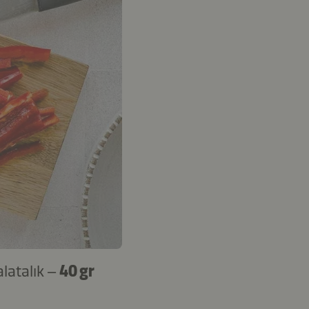
latalık –
40 gr