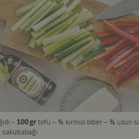
ğıdı –
100 gr
tofu –
½
kırmızı biber –
½
uzun sa
½
sakızkabağı