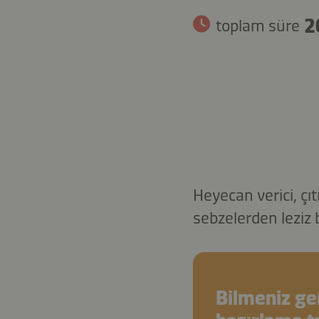
2
toplam süre
Heyecan verici, çıt
sebzelerden leziz b
Bilmeniz g