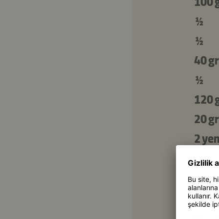
100 
½
½
40 gr
½
120 
20 gr
2 ye
2 ye
2 ye
1 ye