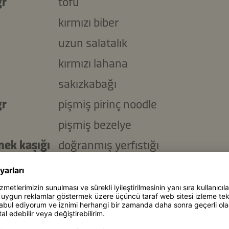
gr
tofu
kırmızı biber
uzun salatalık
kırmızı lahana
sakızkabağı
gr
pişmiş pirinç noodle
pişmiş bezelye
mek kaşığı
doğranmış yerfıstığı
mek kaşığı
taze kişniş
mek kaşığı
Kikkoman Doğal Olarak Fermente
Sosu
mek kaşığı
Kikkoman Kavrulmuş Susam Yağı