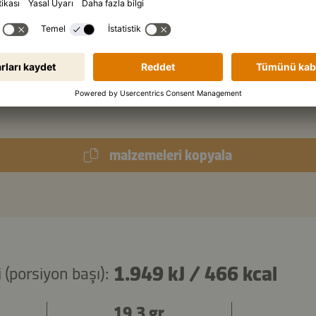
mek kaşığı
akçaağaç şurubu
mek kaşığı
misket limonu suyu
mek kaşığı
fıstık ezmesi
malzemeleri kopyala
1.949 kJ
/
466 kcal
 (porsiyon başı):
19,3 gr