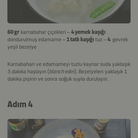
60 gr
karnabahar çiçekleri –
4 yemek kaşığı
dondurulmuş edamame –
1 tatlı kaşığı
tuz –
4
gevrek
yeşil bezelye
Karnabaharı ve edamameyi tuzlu kaynar suda yaklaşık
3 dakika haşlayın (
blanch
edin). Bezelyeleri yaklaşık 1
dakika pişirin ve sonra soğuk suyla durulayın.
Adım 4