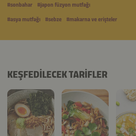
#
sonbahar
#
japon füzyon mutfağı
#
asya mutfağı
#
sebze
#
makarna ve erişteler
KEŞFEDILECEK TARIFLER