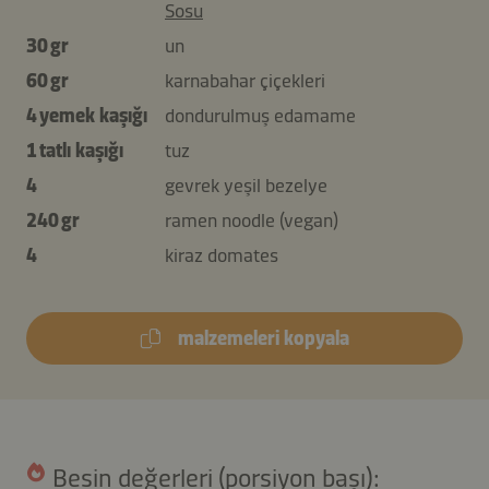
Sosu
30 gr
un
60 gr
karnabahar çiçekleri
4 yemek kaşığı
dondurulmuş edamame
1 tatlı kaşığı
tuz
4
gevrek yeşil bezelye
240 gr
ramen noodle (vegan)
4
kiraz domates
malzemeleri kopyala
Besin değerleri (porsiyon başı):