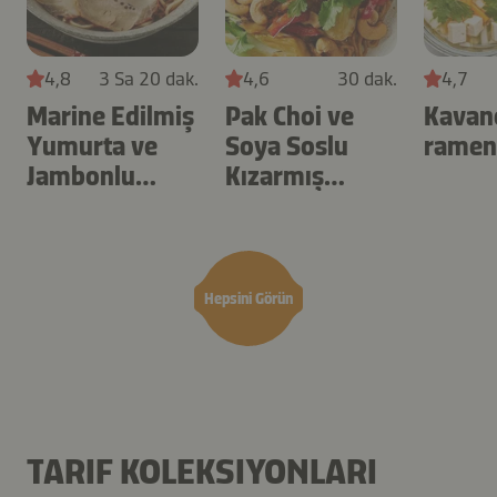
4,8
3 Sa 20 dak.
4,6
30 dak.
4,7
Marine Edilmiş
Pak Choi ve
Kavan
Yumurta ve
Soya Soslu
ramen
Jambonlu
Kızarmış
Ramen
Noodle
Hepsini Görün
TARIF KOLEKSIYONLARI