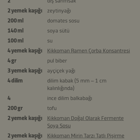
2
diş sarımsak
2 yemek kaşığı
zeytinyağı
200 ml
domates sosu
140 ml
soya sütü
100 ml
su
4 yemek kaşığı
Kikkoman Ramen Çorba Konsantresi
4 gr
pul biber
3 yemek kaşığı
ayçiçek yağı
4 dilim
dilim kabak (5 mm – 1 cm
kalınlığında)
4
ince dilim balkabağı
200 gr
tofu
2 yemek kaşığı
Kikkoman Doğal Olarak Fermente
Soya Sosu
2 yemek kaşığı
Kikkoman Mirin Tarzı Tatlı Pişirme