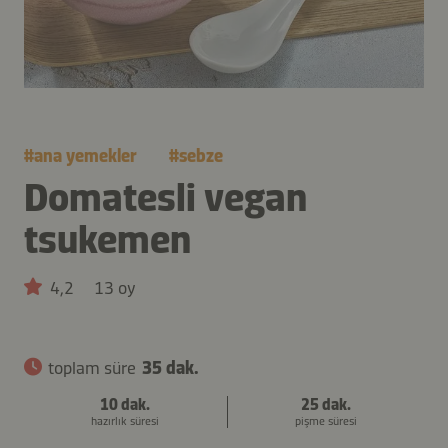
#
ana yemekler
#
sebze
Domatesli vegan
tsukemen
4,2
13 oy
toplam süre
35 dak.
10 dak.
25 dak.
hazırlık süresi
pişme süresi