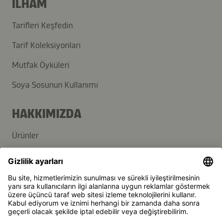
İLHAM
Tarifleri Keşfedin
Tarif Koleksiyonları
Mutfak Öyküleri
Soya Sosunun Kullanımı
HAKKIMIZDA
Ürünler
Kikkoman Grup
Sürdürülebilirlik
DESTEK