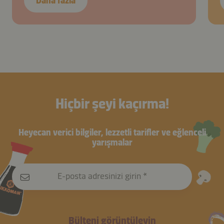
Daha fazla
Hiçbir şeyi kaçırma!
Heyecan verici bilgiler, lezzetli tarifler ve eğlenceli
yarışmalar
E-posta adresinizi girin
Bülteni görüntüleyin