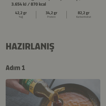
3.654 kJ
/
870 kcal
42,2 gr
34,2 gr
82,2 gr
Yağ
Protein
Karbonhidrat
HAZIRLANIŞ
Adım 1