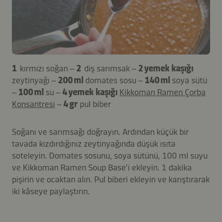
1
kırmızı soğan –
2
diş sarımsak –
2 yemek kaşığı
zeytinyağı –
200 ml
domates sosu –
140 ml
soya sütü
–
100 ml
su –
4 yemek kaşığı
Kikkoman Ramen Çorba
Konsantresi
–
4 gr
pul biber
Soğanı ve sarımsağı doğrayın. Ardından küçük bir
tavada kızdırdığınız zeytinyağında düşük ısıta
soteleyin. Domates sosunu, soya sütünü, 100 ml suyu
ve Kikkoman Ramen Soup Base'i ekleyin. 1 dakika
pişirin ve ocaktan alın. Pul biberi ekleyin ve karıştırarak
iki kâseye paylaştırın.