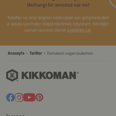
Herhangi bir sorunuz var mı?
Teklifler ve ürün bilgileri hakkındaki son gelişmelerden
e-posta üzerinden bilgilendirilmek istiyorum. İstediğin
zaman ücretsiz olarak
üyelikten çık
.
Anasayfa
Tarifler
Domatesli vegan tsukemen