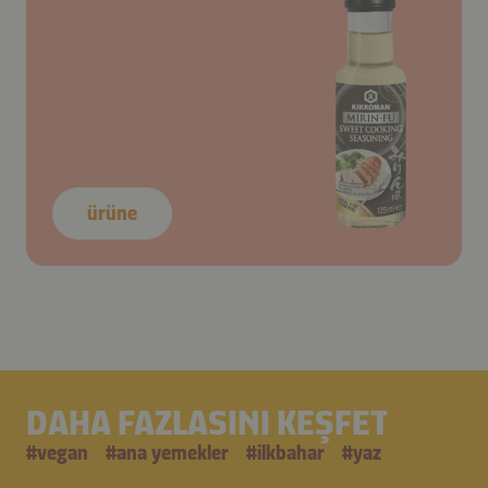
ürüne
DAHA FAZLASINI KEŞFET
#
vegan
#
ana yemekler
#
i̇lkbahar
#
yaz