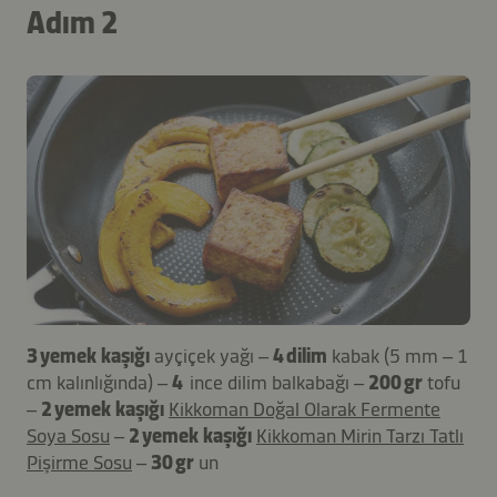
Adım 2
3 yemek kaşığı
ayçiçek yağı –
4 dilim
kabak (5 mm – 1
cm kalınlığında) –
4
ince dilim balkabağı –
200 gr
tofu
–
2 yemek kaşığı
Kikkoman Doğal Olarak Fermente
Soya Sosu
–
2 yemek kaşığı
Kikkoman Mirin Tarzı Tatlı
Pişirme Sosu
–
30 gr
un