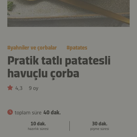
#
yahniler ve çorbalar
#
patates
Pratik tatlı patatesli
havuçlu çorba
4,3
9 oy
toplam süre
40 dak.
10 dak.
30 dak.
hazırlık süresi
pişme süresi