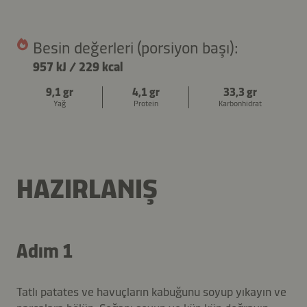
Besin değerleri (porsiyon başı):
957 kJ
/
229 kcal
9,1 gr
4,1 gr
33,3 gr
Yağ
Protein
Karbonhidrat
HAZIRLANIŞ
Adım 1
Tatlı patates ve havuçların kabuğunu soyup yıkayın ve