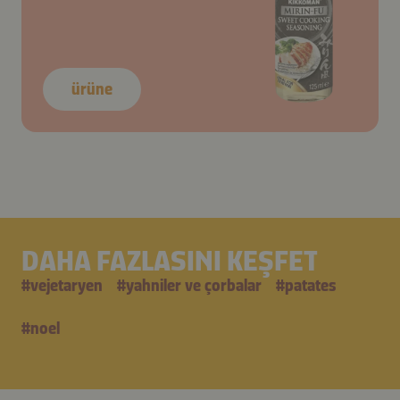
ürüne
DAHA FAZLASINI KEŞFET
#
vejetaryen
#
yahniler ve çorbalar
#
patates
#
noel