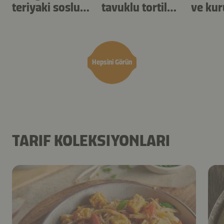
teriyaki soslu
tavuklu tortilla
ve kur
karides
şişleri
yulaf
Hepsini Görün
TARIF KOLEKSIYONLARI