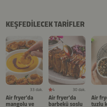
KEŞFEDILECEK TARIFLER
33 dak.
4
30 dak.
Air fryer'da
Air fryer'da
Air fr
mangolu ve
barbekü soslu
tuzlu 