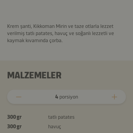
Krem şanti, Kikkoman Mirin ve taze otlarla lezzet
verilmiş tatlı patates, havuç ve soğanlı lezzetli ve
kaymak kıvamında çorba.
MALZEMELER
4
porsiyon
300 gr
tatlı patates
300 gr
havuç