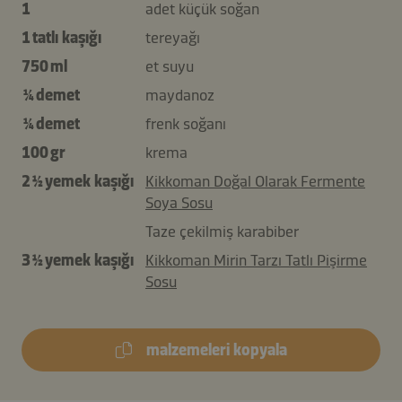
1
adet küçük soğan
1 tatlı kaşığı
tereyağı
750 ml
et suyu
¼ demet
maydanoz
¼ demet
frenk soğanı
100 gr
krema
2 ½ yemek kaşığı
Kikkoman Doğal Olarak Fermente
Soya Sosu
Taze çekilmiş karabiber
3 ½ yemek kaşığı
Kikkoman Mirin Tarzı Tatlı Pişirme
Sosu
malzemeleri kopyala