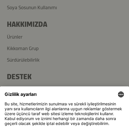
Soya Sosunun Kullanımı
HAKKIMIZDA
Ürünler
Kikkoman Grup
Sürdürülebilirlik
DESTEK
SSS
İletişim
Haber Bülteni