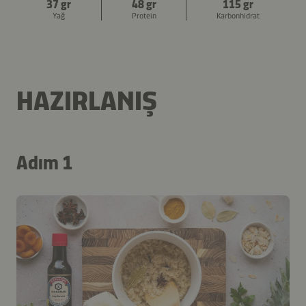
37 gr
48 gr
115 gr
Yağ
Protein
Karbonhidrat
HAZIRLANIŞ
Adım 1