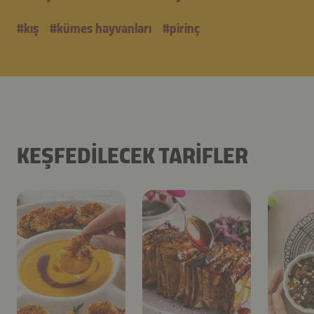
#
kış
#
kümes hayvanları
#
pirinç
KEŞFEDILECEK TARIFLER