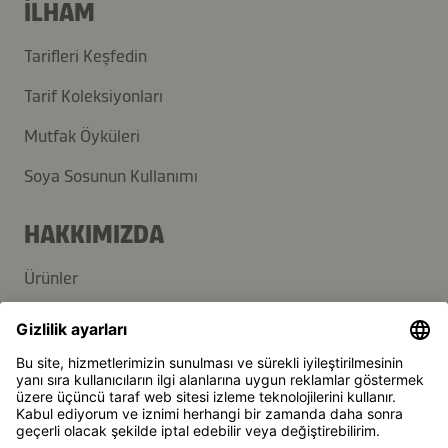
İLHAM
Tarifleri Keşfedin
Tarif Koleksiyonları
Mutfak Öyküleri
Soya Sosunun Kullanımı
HAKKIMIZDA
Ürünler
Kikkoman Grup
Sürdürülebilirlik
DESTEK