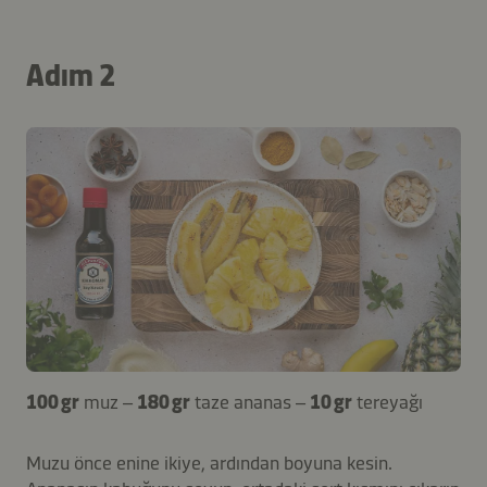
Adım 2
100 gr
muz –
180 gr
taze ananas –
10 gr
tereyağı
Muzu önce enine ikiye, ardından boyuna kesin.