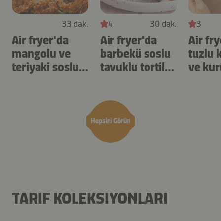
33 dak.
4
30 dak.
3
Air fryer'da
Air fryer'da
Air fr
mangolu ve
barbekü soslu
tuzlu 
teriyaki soslu
tavuklu tortilla
ve kur
karides
şişleri
yulaf
Hepsini Görün
TARIF KOLEKSIYONLARI