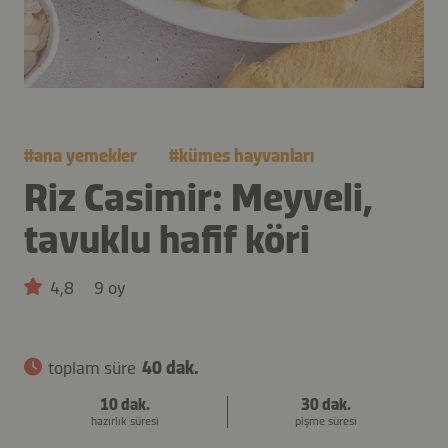
#
ana yemekler
#
kümes hayvanları
Riz Casimir: Meyveli,
tavuklu hafif köri
4,8
9 oy
toplam süre
40 dak.
10 dak.
30 dak.
hazırlık süresi
pişme süresi