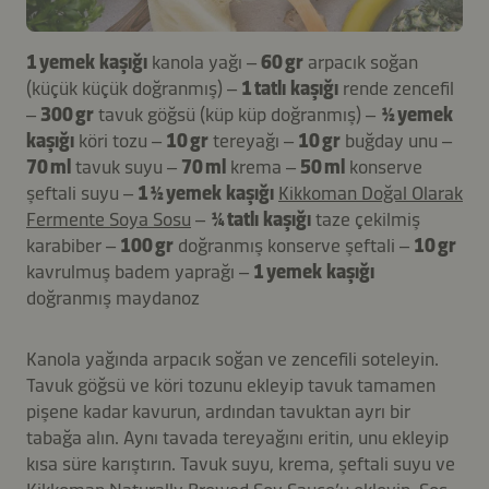
1 yemek kaşığı
kanola yağı –
60 gr
arpacık soğan
(küçük küçük doğranmış) –
1 tatlı kaşığı
rende zencefil
–
300 gr
tavuk göğsü (küp küp doğranmış) –
½ yemek
kaşığı
köri tozu –
10 gr
tereyağı –
10 gr
buğday unu –
70 ml
tavuk suyu –
70 ml
krema –
50 ml
konserve
şeftali suyu –
1 ½ yemek kaşığı
Kikkoman Doğal Olarak
Fermente Soya Sosu
–
¼ tatlı kaşığı
taze çekilmiş
karabiber –
100 gr
doğranmış konserve şeftali –
10 gr
kavrulmuş badem yaprağı –
1 yemek kaşığı
doğranmış maydanoz
Kanola yağında arpacık soğan ve zencefili soteleyin.
Tavuk göğsü ve köri tozunu ekleyip tavuk tamamen
pişene kadar kavurun, ardından tavuktan ayrı bir
tabağa alın. Aynı tavada tereyağını eritin, unu ekleyip
kısa süre karıştırın. Tavuk suyu, krema, şeftali suyu ve