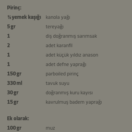
Pirinç:
½ yemek kaşığı
kanola yağı
5 gr
tereyağı
1
diş doğranmış sarımsak
2
adet karanfil
1
adet küçük yıldız anason
1
adet defne yaprağı
150 gr
parboiled pirinç
330 ml
tavuk suyu
30 gr
doğranmış kuru kayısı
15 gr
kavrulmuş badem yaprağı
Ek olarak:
100 gr
muz