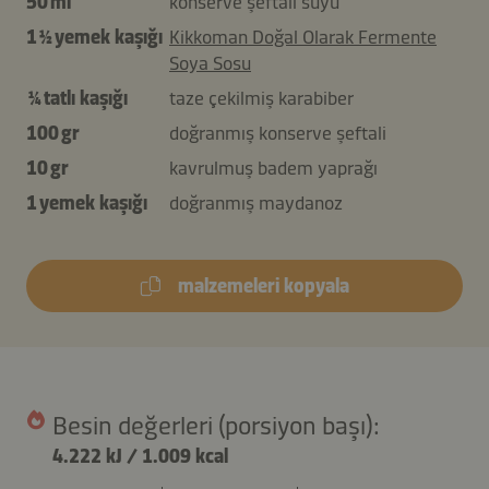
50 ml
konserve şeftali suyu
1 ½ yemek kaşığı
Kikkoman Doğal Olarak Fermente
Soya Sosu
¼ tatlı kaşığı
taze çekilmiş karabiber
100 gr
doğranmış konserve şeftali
10 gr
kavrulmuş badem yaprağı
1 yemek kaşığı
doğranmış maydanoz
malzemeleri kopyala
Besin değerleri (porsiyon başı):
4.222 kJ
/
1.009 kcal