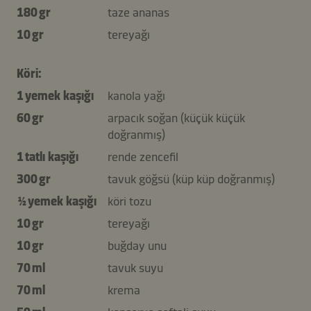
180 gr
taze ananas
10 gr
tereyağı
Köri:
1 yemek kaşığı
kanola yağı
60 gr
arpacık soğan (küçük küçük
doğranmış)
1 tatlı kaşığı
rende zencefil
300 gr
tavuk göğsü (küp küp doğranmış)
½ yemek kaşığı
köri tozu
10 gr
tereyağı
10 gr
buğday unu
70 ml
tavuk suyu
70 ml
krema