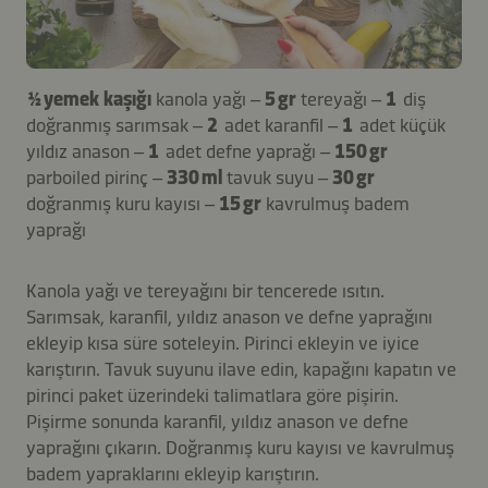
½ yemek kaşığı
kanola yağı –
5 gr
tereyağı –
1
diş
doğranmış sarımsak –
2
adet karanfil –
1
adet küçük
yıldız anason –
1
adet defne yaprağı –
150 gr
parboiled pirinç –
330 ml
tavuk suyu –
30 gr
doğranmış kuru kayısı –
15 gr
kavrulmuş badem
yaprağı
Kanola yağı ve tereyağını bir tencerede ısıtın.
Sarımsak, karanfil, yıldız anason ve defne yaprağını
ekleyip kısa süre soteleyin. Pirinci ekleyin ve iyice
karıştırın. Tavuk suyunu ilave edin, kapağını kapatın ve
pirinci paket üzerindeki talimatlara göre pişirin.
Pişirme sonunda karanfil, yıldız anason ve defne
yaprağını çıkarın. Doğranmış kuru kayısı ve kavrulmuş
badem yapraklarını ekleyip karıştırın.