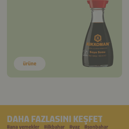
ürüne
DAHA FAZLASINI KEŞFET
#
ana yemekler
#
i̇lkbahar
#
yaz
#
sonbahar