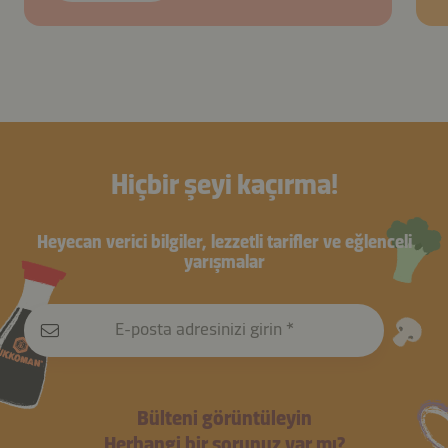
Hiçbir şeyi kaçırma!
Heyecan verici bilgiler, lezzetli tarifler ve eğlenceli
yarışmalar
E-posta adresinizi girin
Bülteni görüntüleyin
Herhangi bir sorunuz var mı?