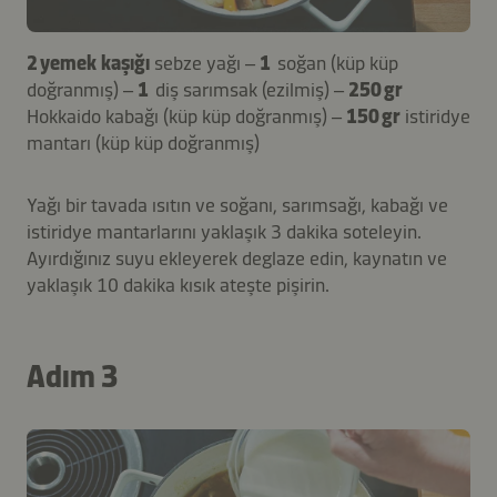
2 yemek kaşığı
sebze yağı –
1
soğan (küp küp
doğranmış) –
1
diş sarımsak (ezilmiş) –
250 gr
Hokkaido kabağı (küp küp doğranmış) –
150 gr
istiridye
mantarı (küp küp doğranmış)
Yağı bir tavada ısıtın ve soğanı, sarımsağı, kabağı ve
istiridye mantarlarını yaklaşık 3 dakika soteleyin.
Ayırdığınız suyu ekleyerek deglaze edin, kaynatın ve
yaklaşık 10 dakika kısık ateşte pişirin.
Adım 3