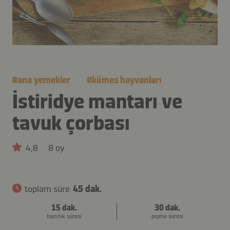
#
ana yemekler
#
kümes hayvanları
İstiridye mantarı ve
tavuk çorbası
4,8
8 oy
toplam süre
45 dak.
15 dak.
30 dak.
hazırlık süresi
pişme süresi