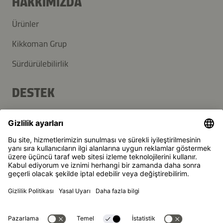
HAKKIMIZDA
Ürünler
Kikkoman Grup
Sürdürülebilirlik
DESTEK
SSS
İletişim
Haber Bülteni
Kikkoman, Japon Kikkoman Corporation'ın, tescilli markasıdır.
© Kikkoman Trading Europe GmbH 2023 – 2026
Theodorstraße 180, 40472 Düsseldorf, Germany
Düsseldorf Yerel Mahkemesi Ticaret Sicilinde kayıtlı: HRB