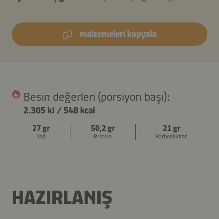
malzemeleri kopyala
Besin değerleri (porsiyon başı):
2.305 kJ
/
548 kcal
27 gr
50,2 gr
21 gr
Yağ
Protein
Karbonhidrat
HAZIRLANIŞ