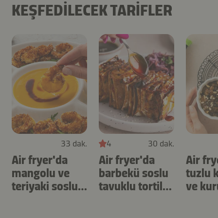
KEŞFEDILECEK TARIFLER
33 dak.
4
30 dak.
Air fryer'da
Air fryer'da
Air fr
mangolu ve
barbekü soslu
tuzlu 
teriyaki soslu
tavuklu tortilla
ve kur
karides
şişleri
yulaf