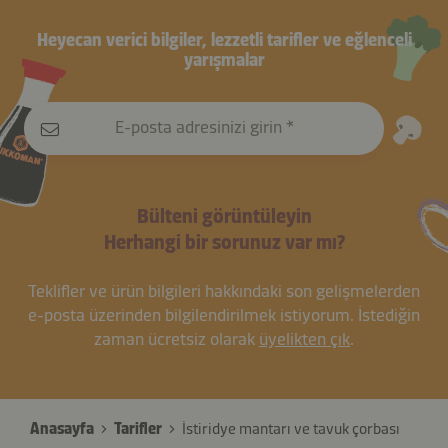
Heyecan verici bilgiler, lezzetli tarifler ve eğlenceli
yarışmalar
E-posta adresinizi girin
Bülteni görüntüleyin
Herhangi bir sorunuz var mı?
Teklifler ve ürün bilgileri hakkındaki son gelişmelerden
e-posta üzerinden bilgilendirilmek istiyorum. İstediğin
zaman ücretsiz olarak
üyelikten çık
.
Anasayfa
Tarifler
İstiridye mantarı ve tavuk çorbası