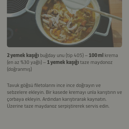
2 yemek kaşığı
buğday unu (tip 405) –
100 ml
krema
(en az %30 yağlı) –
1 yemek kaşığı
taze maydonoz
(doğranmış)
Tavuk göğsü filetolarını ince ince doğrayın ve
sebzelere ekleyin. Bir kasede kremayı unla karıştırın ve
çorbaya ekleyin. Ardından karıştırarak kaynatın.
Üzerine taze maydanoz serpiştirerek servis edin.