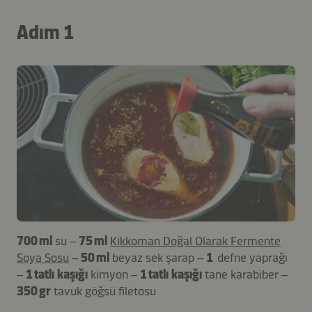
Adım 1
700 ml
su –
75 ml
Kikkoman Doğal Olarak Fermente
Soya Sosu
–
50 ml
beyaz sek şarap –
1
defne yaprağı
–
1 tatlı kaşığı
kimyon –
1 tatlı kaşığı
tane karabiber –
350 gr
tavuk göğsü filetosu