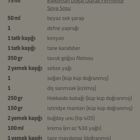
75 ml
Kikkoman Doğal Olarak Fermente
Soya Sosu
50 ml
beyaz sek şarap
1
defne yaprağı
1 tatlı kaşığı
kimyon
1 tatlı kaşığı
tane karabiber
350 gr
tavuk göğsü filetosu
2 yemek kaşığı
sebze yağı
1
soğan (küp küp doğranmış)
1
diş sarımsak (ezilmiş)
250 gr
Hokkaido kabağı (küp küp doğranmış)
150 gr
istiridye mantarı (küp küp doğranmış)
2 yemek kaşığı
buğday unu (tip 405)
100 ml
krema (en az %30 yağlı)
1 yemek kaşığı
taze maydonoz (doğranmış)