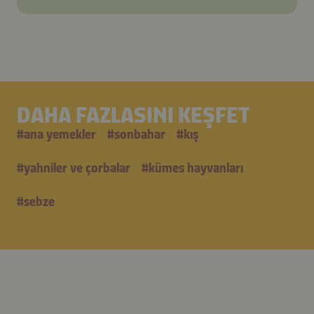
DAHA FAZLASINI KEŞFET
#
ana yemekler
#
sonbahar
#
kış
#
yahniler ve çorbalar
#
kümes hayvanları
#
sebze