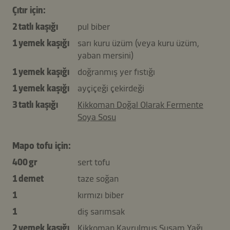
Çıtır için:
2 tatlı kaşığı
pul biber
1 yemek kaşığı
sarı kuru üzüm (veya kuru üzüm,
yaban mersini)
1 yemek kaşığı
doğranmış yer fıstığı
1 yemek kaşığı
ayçiçeği çekirdeği
3 tatlı kaşığı
Kikkoman Doğal Olarak Fermente
Soya Sosu
Mapo tofu için:
400 gr
sert tofu
1 demet
taze soğan
1
kırmızı biber
1
diş sarımsak
2 yemek kaşığı
Kikkoman Kavrulmuş Susam Yağı