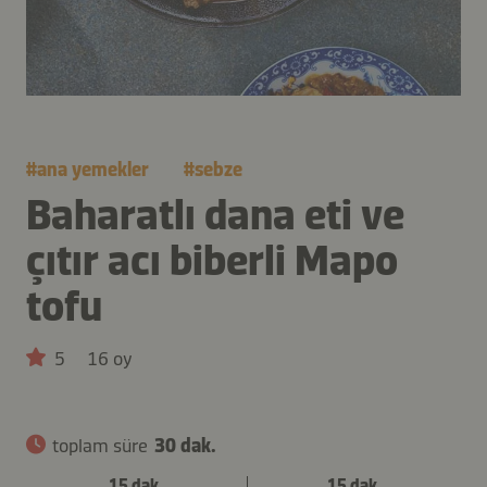
#
ana yemekler
#
sebze
Baharatlı dana eti ve
çıtır acı biberli Mapo
tofu
5
16 oy
toplam süre
30 dak.
15 dak.
15 dak.