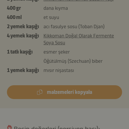
400 gr
dana kıyma
400 ml
et suyu
2 yemek kaşığı
acı fasulye sosu (Toban Djan)
4 yemek kaşığı
Kikkoman Doğal Olarak Fermente
Soya Sosu
1 tatlı kaşığı
esmer şeker
Öğütülmüş (Szechuan) biber
1 yemek kaşığı
mısır nişastası
malzemeleri kopyala
Besin değerleri (porsiyon başı):