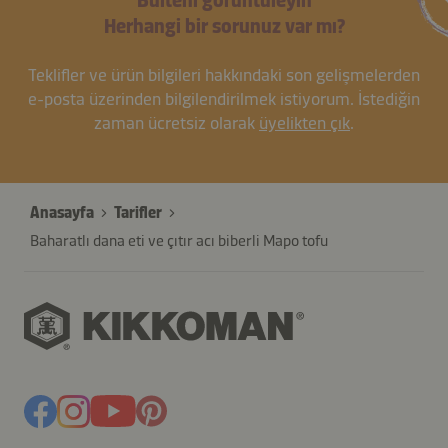
Bülteni görüntüleyin
Herhangi bir sorunuz var mı?
Teklifler ve ürün bilgileri hakkındaki son gelişmelerden
e-posta üzerinden bilgilendirilmek istiyorum. İstediğin
zaman ücretsiz olarak
üyelikten çık
.
Anasayfa
Tarifler
Baharatlı dana eti ve çıtır acı biberli Mapo tofu