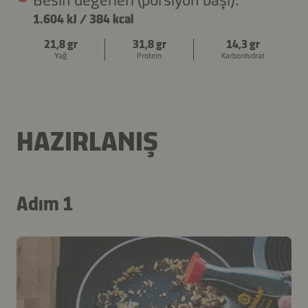
1.604 kJ
/
384 kcal
21,8 gr
31,8 gr
14,3 gr
Yağ
Protein
Karbonhidrat
HAZIRLANIŞ
Adım 1