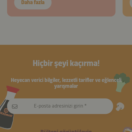
Daha fazla
Hiçbir şeyi kaçırma!
Heyecan verici bilgiler, lezzetli tarifler ve eğlenceli
yarışmalar
E-posta adresinizi girin