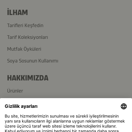
İLHAM
Tarifleri Keşfedin
Tarif Koleksiyonları
Mutfak Öyküleri
Soya Sosunun Kullanımı
HAKKIMIZDA
Ürünler
Kikkoman Grup
Sürdürülebilirlik
DESTEK