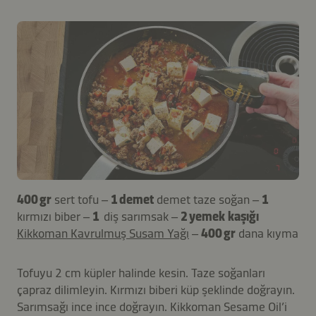
400 gr
sert tofu –
1 demet
demet taze soğan –
1
kırmızı biber –
1
diş sarımsak –
2 yemek kaşığı
Kikkoman Kavrulmuş Susam Yağı
–
400 gr
dana kıyma
Tofuyu 2 cm küpler halinde kesin. Taze soğanları
çapraz dilimleyin. Kırmızı biberi küp şeklinde doğrayın.
Sarımsağı ince ince doğrayın. Kikkoman Sesame Oil’i