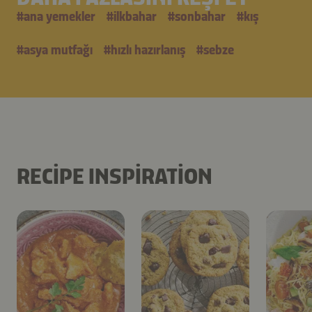
#
ana yemekler
#
i̇lkbahar
#
sonbahar
#
kış
#
asya mutfağı
#
hızlı hazırlanış
#
sebze
RECIPE INSPIRATION