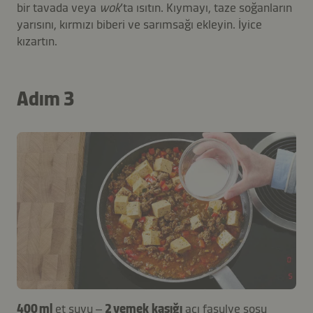
bir tavada veya
wok
’ta ısıtın. Kıymayı, taze soğanların
yarısını, kırmızı biberi ve sarımsağı ekleyin. İyice
kızartın.
Adım 3
400 ml
et suyu –
2 yemek kaşığı
acı fasulye sosu