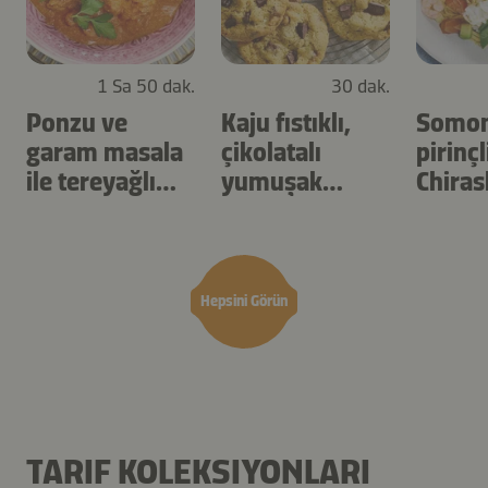
1 Sa 50 dak.
30 dak.
Ponzu ve
Kaju fıstıklı,
Somon
garam masala
çikolatalı
pirinçl
ile tereyağlı
yumuşak
Chiras
tavuk
kurabiyeler
Hepsini Görün
TARIF KOLEKSIYONLARI