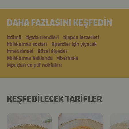
DAHA FAZLASINI KEŞFEDIN
#tümü
#gıda trendleri
#japon lezzetleri
#kikkoman sosları
#partiler için yiyecek
#mevsimsel
#özel di̇yetler
#kikkoman hakkında
#barbekü
#i̇puçları ve püf noktaları
KEŞFEDILECEK TARIFLER