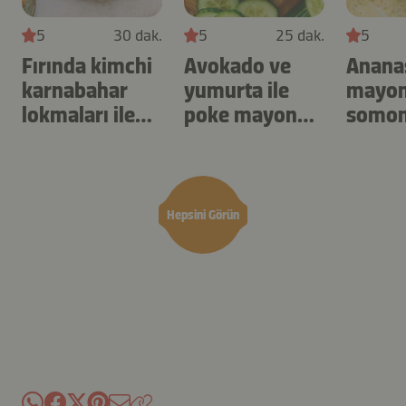
5
30 dak.
5
25 dak.
5
Fırında kimchi
Avokado ve
Ananas
karnabahar
yumurta ile
mayon
lokmaları ile
poke mayonez
somon
ranch
sosu
mayonez sos
Hepsini Görün