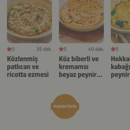
5
35 dak.
5
40 dak.
5
Közlenmiş
Köz biberli ve
Hokka
patlıcan ve
kremamsı
kabağı
ricotta ezmesi
beyaz peynir
peynir
ezmesi
Hepsini Görün