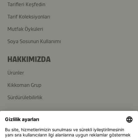
Tarifleri Keşfedin
Tarif Koleksiyonları
Mutfak Öyküleri
Soya Sosunun Kullanımı
HAKKIMIZDA
Ürünler
Kikkoman Grup
Sürdürülebilirlik
DESTEK
SSS