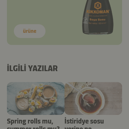
ürüne
İLGILI YAZILAR
Spring rolls mu,
İstiridye sosu
summer rolls mu?
yerine ne