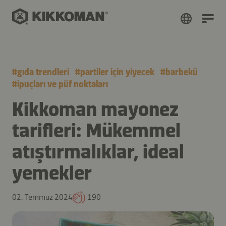
#
gıda trendleri
#
partiler için yiyecek
#
barbekü
#
i̇puçları ve püf noktaları
Kikkoman mayonez
tarifleri: Mükemmel
atıştırmalıklar, ideal
yemekler
02. Temmuz 2024
190