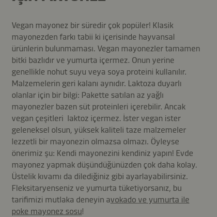
Vegan mayonez bir süredir çok popüler! Klasik
mayonezden farkı tabii ki içerisinde hayvansal
ürünlerin bulunmaması. Vegan mayonezler tamamen
bitki bazlıdır ve yumurta içermez. Onun yerine
genellikle nohut suyu veya soya proteini kullanılır.
Malzemelerin geri kalanı aynıdır. Laktoza duyarlı
olanlar için bir bilgi: Pakette satılan az yağlı
mayonezler bazen süt proteinleri içerebilir. Ancak
vegan çeşitleri laktoz içermez. İster vegan ister
geleneksel olsun, yüksek kaliteli taze malzemeler
lezzetli bir mayonezin olmazsa olmazı. Öyleyse
önerimiz şu: Kendi mayonezini kendiniz yapın! Evde
mayonez yapmak düşündüğünüzden çok daha kolay.
Üstelik kıvamı da dilediğiniz gibi ayarlayabilirsiniz.
Fleksitaryenseniz ve yumurta tüketiyorsanız, bu
tarifimizi mutlaka deneyin a
vokado ve yumurta ile
poke mayonez sosu
!