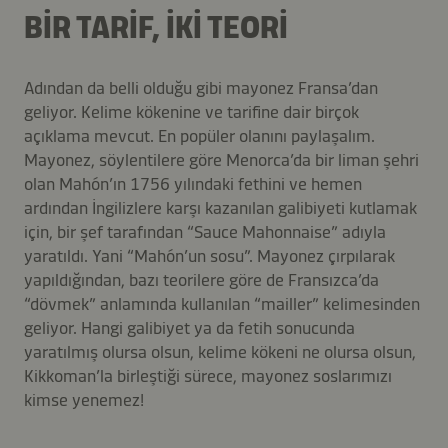
BİR TARİF, İKİ TEORİ
Adından da belli olduğu gibi mayonez Fransa’dan
geliyor. Kelime kökenine ve tarifine dair birçok
açıklama mevcut. En popüler olanını paylaşalım.
Mayonez, söylentilere göre Menorca’da bir liman şehri
olan Mahón’ın 1756 yılındaki fethini ve hemen
ardından İngilizlere karşı kazanılan galibiyeti kutlamak
için, bir şef tarafından “Sauce Mahonnaise” adıyla
yaratıldı. Yani “Mahón’un sosu”. Mayonez çırpılarak
yapıldığından, bazı teorilere göre de Fransızca’da
“dövmek” anlamında kullanılan “mailler” kelimesinden
geliyor. Hangi galibiyet ya da fetih sonucunda
yaratılmış olursa olsun, kelime kökeni ne olursa olsun,
Kikkoman’la birleştiği sürece, mayonez soslarımızı
kimse yenemez!