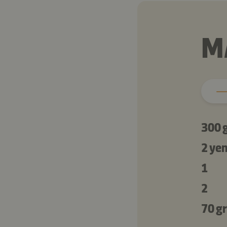
M
300 
2 ye
1
2
70 gr