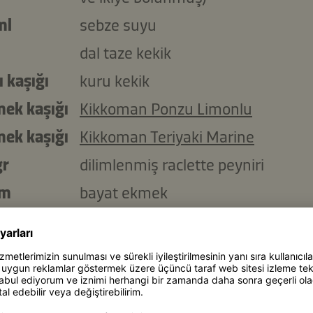
ml
sebze suyu
dal taze kekik
lı kaşığı
kuru kekik
mek kaşığı
Kikkoman Ponzu Limonlu
mek kaşığı
Kikkoman Teriyaki Marine
gr
dilimlenmiş raclette peyniri
im
bayat ekmek
malzemeleri kopyala