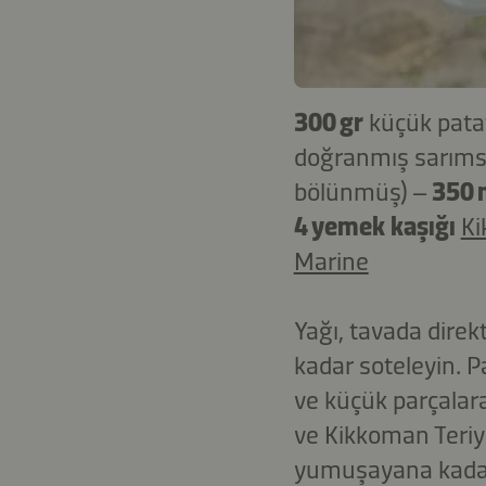
300 gr
küçük pata
doğranmış sarım
bölünmüş) –
350 
4 yemek kaşığı
Ki
Marine
Yağı, tavada dire
kadar soteleyin. P
ve küçük parçalar
ve Kikkoman Teriya
yumuşayana kadar