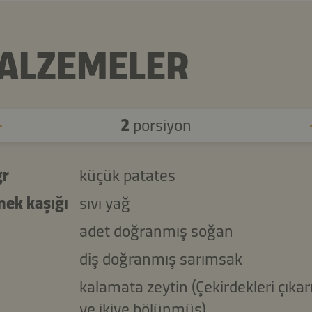
ALZEMELER
2
porsiyon
gr
küçük patates
mek kaşığı
sıvı yağ
adet doğranmış soğan
diş doğranmış sarımsak
kalamata zeytin (Çekirdekleri çıkar
ve ikiye bölünmüş)