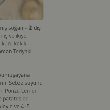
mış soğan –
2
diş
mış ve ikiye
ı
kuru kekik –
oman Teriyaki
ğı yumuşayana
şirin. Sebze suyunu
oman Ponzu Lemon
e patatesler
kleyin ve 4-5