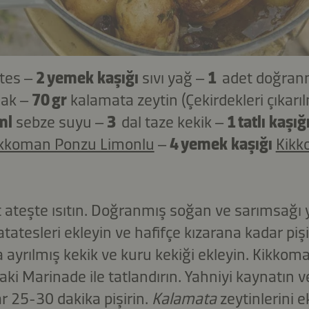
tes –
2 yemek kaşığı
sıvı yağ –
1
adet doğran
sak –
70 gr
kalamata zeytin (Çekirdekleri çıkarıl
ml
sebze suyu –
3
dal taze kekik –
1 tatlı kaşığ
kkoman Ponzu Limonlu
–
4 yemek kaşığı
Kikk
kt ateşte ısıtın. Doğranmış soğan ve sarımsa
atatesleri ekleyin ve hafifçe kızarana kadar pi
a ayrılmış kekik ve kuru kekiği ekleyin. Kikk
ki Marinade ile tatlandırın. Yahniyi kaynatın v
 25-30 dakika pişirin.
Kalamata
zeytinlerini e