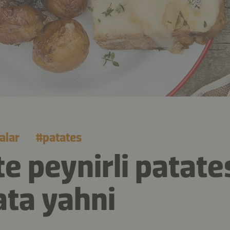
alar
#
patates
te peynirli patate
ta yahni