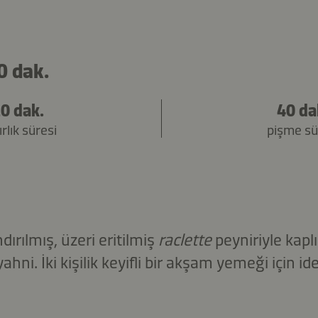
0 dak.
0 dak.
40 da
rlık süresi
pişme sü
dırılmış, üzeri eritilmiş
raclette
peyniriyle kapl
yahni. İki kişilik keyifli bir akşam yemeği için ide