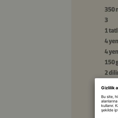
350 
3
1 tat
4 ye
4 ye
150 
2 dil