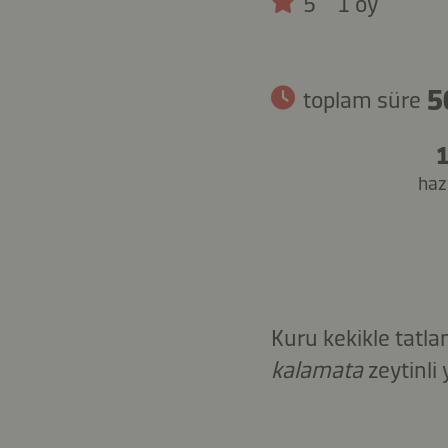
5
1 oy
5
toplam süre
1
hazı
Kuru kekikle tatlan
kalamata
zeytinli 