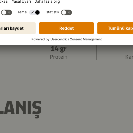
1.885 kJ
/
450 kcal
 (porsiyon başı):
14 gr
Protein
Ka
LANIŞ