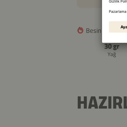
Besin değerleri
30 gr
Yağ
HAZIR