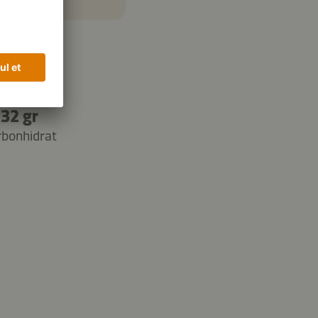
32 gr
rbonhidrat