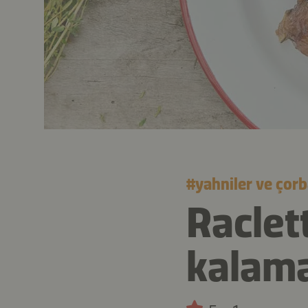
#
yahniler ve çorb
Raclet
kalama