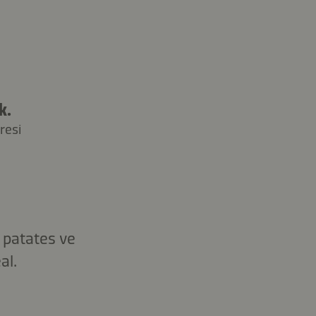
k.
resi
ı patates ve
al.