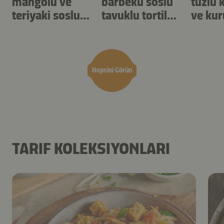
mangolu ve
barbekü soslu
tuzlu 
teriyaki soslu
tavuklu tortilla
ve kur
karides
şişleri
yulaf
Hepsini Görün
TARIF KOLEKSIYONLARI