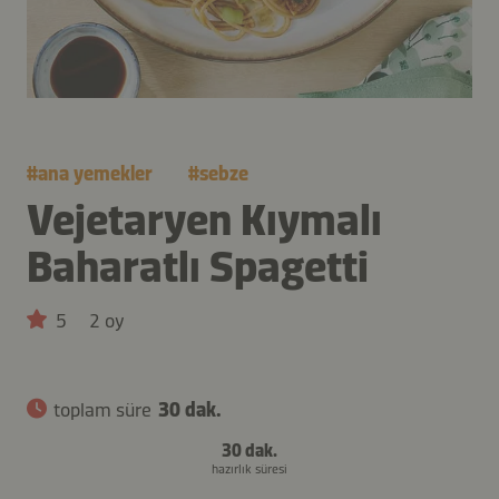
#
ana yemekler
#
sebze
Vejetaryen Kıymalı
Baharatlı Spagetti
5
2 oy
toplam süre
30 dak.
30 dak.
hazırlık süresi