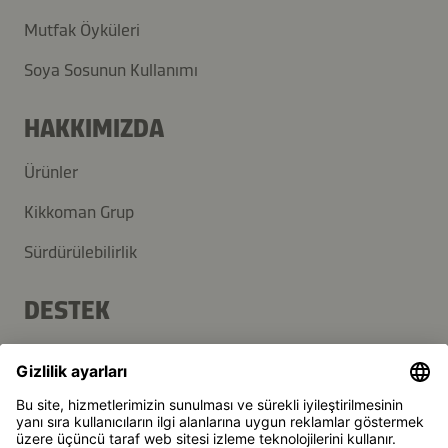
Mutfak Öyküleri
Soya Sosunun Kullanımı
HAKKIMIZDA
Ürünler
Kikkoman Grup
Sürdürülebilirlik
DESTEK
SSS
İletişim
Haber Bülteni