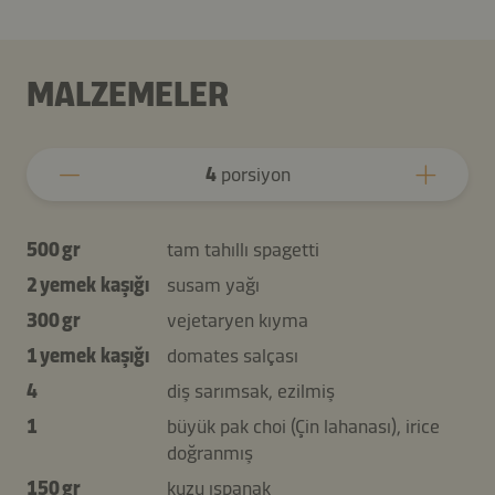
MALZEMELER
4
porsiyon
500 gr
tam tahıllı spagetti
2 yemek kaşığı
susam yağı
300 gr
vejetaryen kıyma
1 yemek kaşığı
domates salçası
4
diş sarımsak, ezilmiş
1
büyük pak choi (Çin lahanası), irice
doğranmış
150 gr
kuzu ıspanak