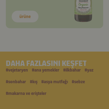
ürüne
DAHA FAZLASINI KEŞFET
#
vejetaryen
#
ana yemekler
#
i̇lkbahar
#
yaz
#
sonbahar
#
kış
#
asya mutfağı
#
sebze
#
makarna ve erişteler