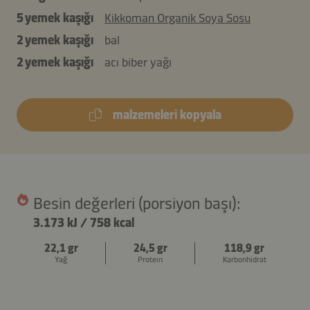
5 yemek kaşığı
Kikkoman Organik Soya Sosu
2 yemek kaşığı
bal
2 yemek kaşığı
acı biber yağı
malzemeleri kopyala
Besin değerleri (porsiyon başı):
3.173 kJ
/
758 kcal
22,1 gr
24,5 gr
118,9 gr
Yağ
Protein
Karbonhidrat