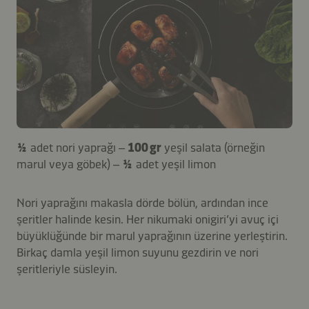
½
adet nori yaprağı –
100 gr
yeşil salata (örneğin
marul veya göbek) –
½
adet yeşil limon
Nori yaprağını makasla dörde bölün, ardından ince
şeritler halinde kesin. Her nikumaki onigiri’yi avuç içi
büyüklüğünde bir marul yaprağının üzerine yerleştirin.
Birkaç damla yeşil limon suyunu gezdirin ve nori
şeritleriyle süsleyin.