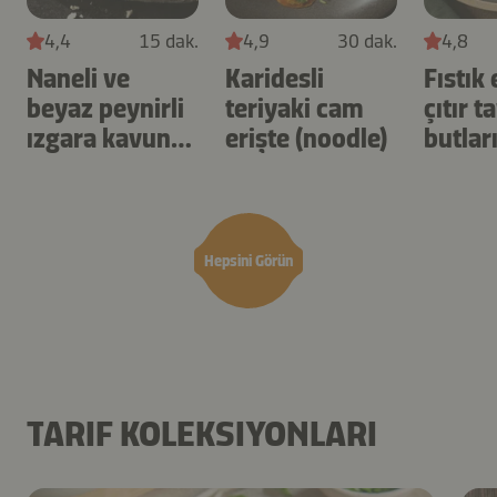
4,4
15 dak.
4,9
30 dak.
4,8
Naneli ve
Karidesli
Fıstık
beyaz peynirli
teriyaki cam
çıtır t
ızgara kavun
erişte (noodle)
butlar
çubukları
Hepsini Görün
TARIF KOLEKSIYONLARI