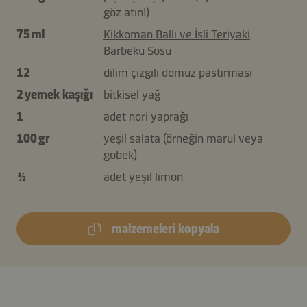
göz atın!)
75 ml
Kikkoman Ballı ve İsli Teriyaki
Barbekü Sosu
12
dilim çizgili domuz pastırması
2 yemek kaşığı
bitkisel yağ
1
adet nori yaprağı
100 gr
yeşil salata (örneğin marul veya
göbek)
½
adet yeşil limon
malzemeleri kopyala