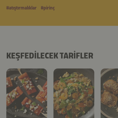
#
atıştırmalıklar
#
pirinç
KEŞFEDILECEK TARIFLER