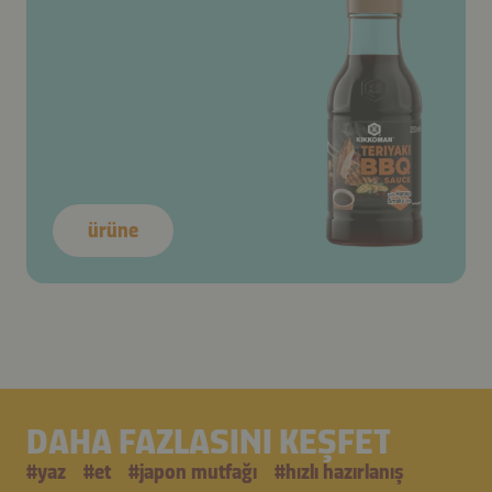
ürüne
DAHA FAZLASINI KEŞFET
#
yaz
#
et
#
japon mutfağı
#
hızlı hazırlanış