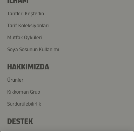
İLHAM
Tarifleri Keşfedin
Tarif Koleksiyonları
Mutfak Öyküleri
Soya Sosunun Kullanımı
HAKKIMIZDA
Ürünler
Kikkoman Grup
Sürdürülebilirlik
DESTEK