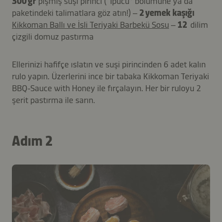
300 gr
pişmiş suşi pirinci (“İpucu” bölümüne ya da
paketindeki talimatlara göz atın!) –
2 yemek kaşığı
Kikkoman Ballı ve İsli Teriyaki Barbekü Sosu
–
12
dilim
çizgili domuz pastırma
Ellerinizi hafifçe ıslatın ve suşi pirincinden 6 adet kalın
rulo yapın. Üzerlerini ince bir tabaka Kikkoman Teriyaki
BBQ-Sauce with Honey ile fırçalayın. Her bir ruloyu 2
şerit pastırma ile sarın.
Adım 2