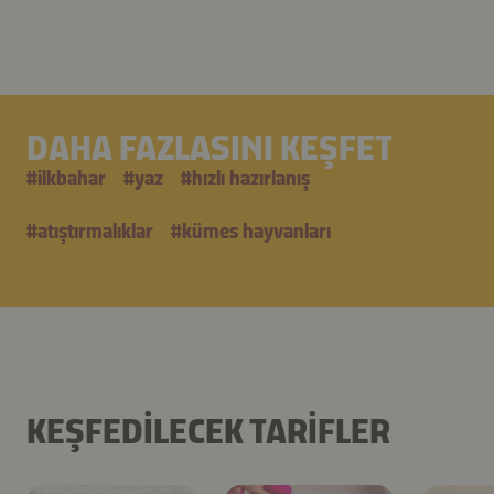
DAHA FAZLASINI KEŞFET
#
i̇lkbahar
#
yaz
#
hızlı hazırlanış
#
atıştırmalıklar
#
kümes hayvanları
KEŞFEDILECEK TARIFLER