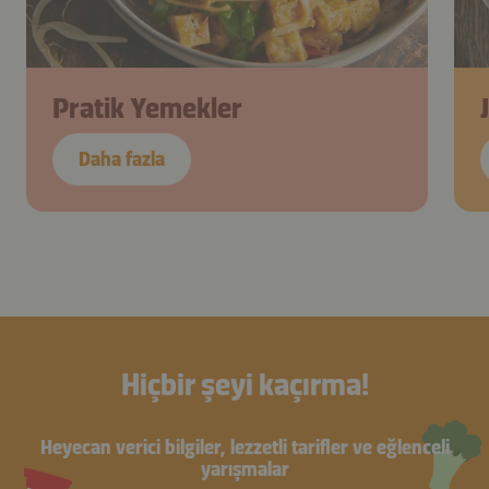
Pratik Yemekler
Daha fazla
Hiçbir şeyi kaçırma!
Heyecan verici bilgiler, lezzetli tarifler ve eğlenceli
yarışmalar