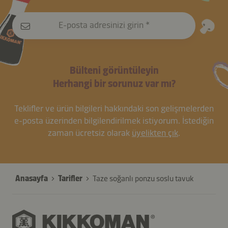
E-posta adresinizi girin
Bülteni görüntüleyin
Herhangi bir sorunuz var mı?
Teklifler ve ürün bilgileri hakkındaki son gelişmelerden
e-posta üzerinden bilgilendirilmek istiyorum. İstediğin
zaman ücretsiz olarak
üyelikten çık
.
Anasayfa
Tarifler
Taze soğanlı ponzu soslu tavuk