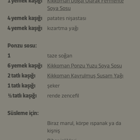
1 yemek kaşığı
Kikkoman Doğal Olarak Fermente
Soya Sosu
4 yemek kaşığı
patates nişastası
4 yemek kaşığı
kızartma yağı
Ponzu sosu:
1
taze soğan
6 yemek kaşığı
Kikkoman Ponzu Yuzu Soya Sosu
2 tatlı kaşığı
Kikkoman Kavrulmuş Susam Yağı
1 tatlı kaşığı
şeker
½ tatlı kaşığı
rende zencefil
Süsleme için:
Biraz marul, körpe ıspanak ya da
kişniş