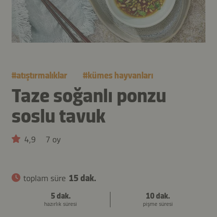
#
atıştırmalıklar
#
kümes hayvanları
Taze soğanlı ponzu
soslu tavuk
4,9
7 oy
toplam süre
15 dak.
5 dak.
10 dak.
hazırlık süresi
pişme süresi