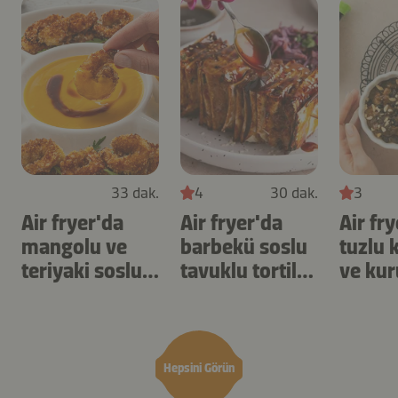
33 dak.
4
30 dak.
3
Air fryer'da
Air fryer'da
Air fr
mangolu ve
barbekü soslu
tuzlu 
teriyaki soslu
tavuklu tortilla
ve kur
karides
şişleri
yulaf
Hepsini Görün