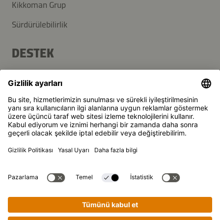
Kikkoman Grup
Sürdürülebilirlik
DESTEK
SSS
İletişim
Haber Bülteni
Kikkoman, Japon Kikkoman Corporation'ın, tescilli markasıdır.
© Kikkoman Trading Europe GmbH 2023 – 2026
Theodorstraße 180, 40472 Düsseldorf, Germany
Düsseldorf Yerel Mahkemesi Ticaret Sicilinde kayıtlı: HRB
35856
Gizlilik ayarları
Künye
Veri Gizliligi