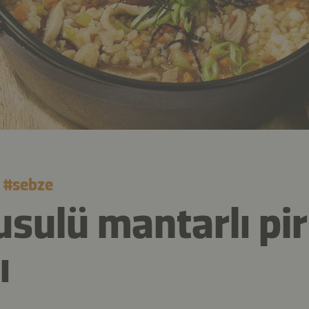
#
sebze
usulü mantarlı pir
ı