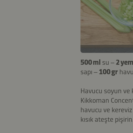
500 ml
su –
2 yem
sapı –
100 gr
hav
Havucu soyun ve kü
Kikkoman Concent
havucu ve kereviz
kısık ateşte pişiri