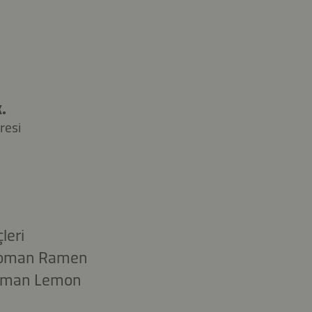
.
resi
leri
ikkoman Ramen
kkoman Lemon