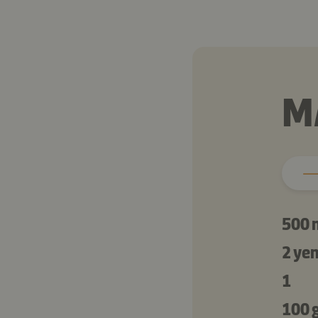
M
500 
2 ye
1
100 