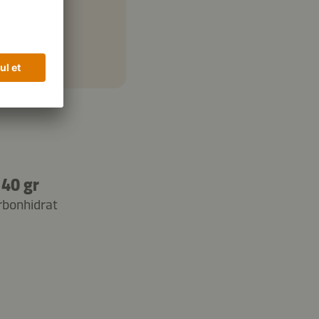
40 gr
rbonhidrat