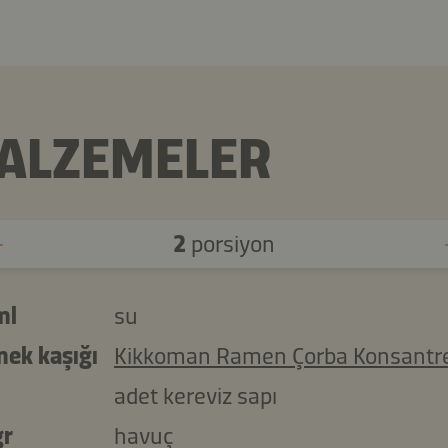
ALZEMELER
2
porsiyon
ml
su
mek kaşığı
Kikkoman Ramen Çorba Konsantre
adet kereviz sapı
gr
havuç