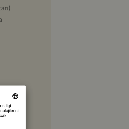
arı)
a