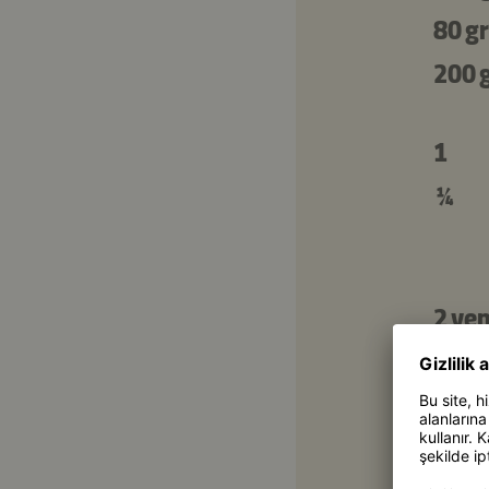
80 gr
200 
1
¼
2 ye
2 tat
1 ye