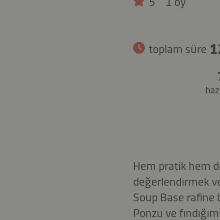
5
1 oy
1
toplam süre
hazı
Hem pratik hem de s
değerlendirmek ve
Soup Base rafine 
Ponzu ve fındığı