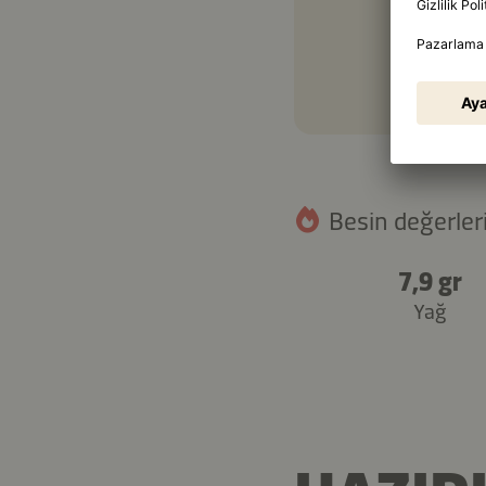
Besin değerleri
7,9 gr
Yağ