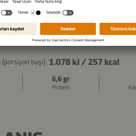
malzemeleri kopyala
1.078 kJ
/
257 kcal
 (porsiyon başı):
6,6 gr
Protein
Ka