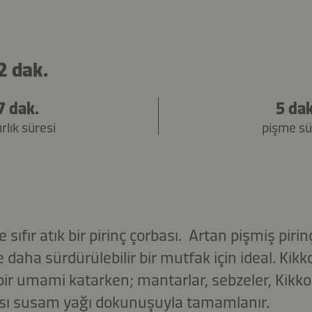
2 dak.
7 dak.
5 dak
rlık süresi
pişme sü
ıfır atık bir pirinç çorbası. Artan pişmiş pirinç
 daha sürdürülebilir bir mutfak için ideal. K
bir umami katarken; mantarlar, sebzeler, Ki
msı susam yağı dokunuşuyla tamamlanır.