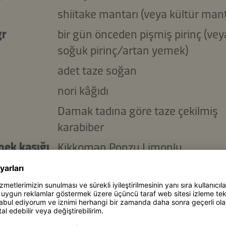
shiitake mantarı (veya kültür mant
gr
bir gün önceden pişmiş pirinç (vey
soğuk pirinç/artan yemek)
adet taze soğan
nori kâğıdı
Damak tadına göre taze çekilmiş
karabiber
mek kaşığı
Kikkoman Ponzu Limonlu
lı kaşığı
Kikkoman Kavrulmuş Susam Yağı
mek kaşığı
kavrulmuş susam