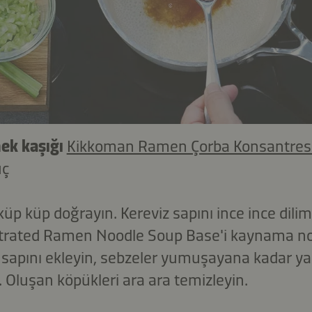
ek kaşığı
Kikkoman Ramen Çorba Konsantres
uç
p küp doğrayın. Kereviz sapını ince ince dilim
rated Ramen Noodle Soup Base'i kaynama nok
 sapını ekleyin, sebzeler yumuşayana kadar ya
n. Oluşan köpükleri ara ara temizleyin.