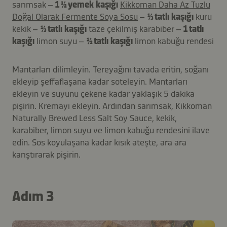
sarımsak –
1 ½ yemek kaşığı
Kikkoman Daha Az Tuzlu
Doğal Olarak Fermente Soya Sosu
–
⅓ tatlı kaşığı
kuru
kekik –
⅓ tatlı kaşığı
taze çekilmiş karabiber –
1 tatlı
kaşığı
limon suyu –
½ tatlı kaşığı
limon kabuğu rendesi
Mantarları dilimleyin. Tereyağını tavada eritin, soğanı
ekleyip şeffaflaşana kadar soteleyin. Mantarları
ekleyin ve suyunu çekene kadar yaklaşık 5 dakika
pişirin. Kremayı ekleyin. Ardından sarımsak, Kikkoman
Naturally Brewed Less Salt Soy Sauce, kekik,
karabiber, limon suyu ve limon kabuğu rendesini ilave
edin. Sos koyulaşana kadar kısık ateşte, ara ara
karıştırarak pişirin.
Adım 3