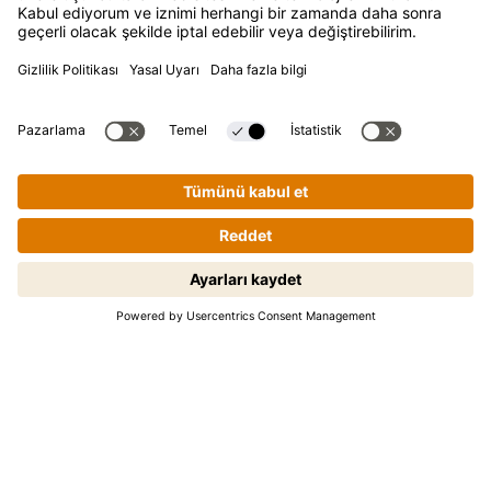
DESTEK
SSS
İletişim
Haber Bülteni
Kikkoman, Japon Kikkoman Corporation'ın, tescilli markasıdır.
© Kikkoman Trading Europe GmbH 2023 – 2026
Adım adım yemek pişirme rehberi.
Theodorstraße 180, 40472 Düsseldorf, Germany
Başlamak için tıklayın.
Düsseldorf Yerel Mahkemesi Ticaret Sicilinde kayıtlı: HRB
35856
Gizlilik ayarları
Künye
Veri Gizliligi