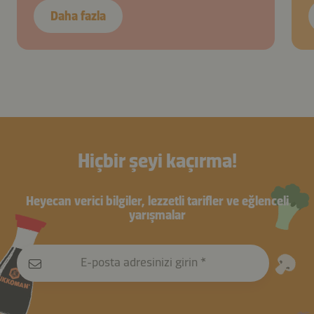
Daha fazla
Hiçbir şeyi kaçırma!
Heyecan verici bilgiler, lezzetli tarifler ve eğlenceli
yarışmalar
E-posta adresinizi girin