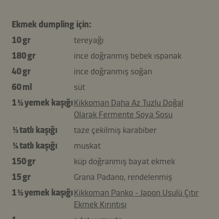
Ekmek dumpling için:
10 gr
tereyağı
180 gr
ince doğranmış bebek ıspanak
40 gr
ince doğranmış soğan
60 ml
süt
1 ½ yemek kaşığı
Kikkoman Daha Az Tuzlu Doğal
Olarak Fermente Soya Sosu
⅓ tatlı kaşığı
taze çekilmiş karabiber
¼ tatlı kaşığı
muskat
150 gr
küp doğranmış bayat ekmek
15 gr
Grana Padano, rendelenmiş
1 ½ yemek kaşığı
Kikkoman Panko - Japon Usulü Çıtır
Ekmek Kırıntısı