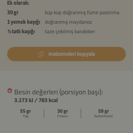
Ek olarak:
30 gr
küp küp doğranmış füme pastırma
1 yemek kaşığı
doğranmış maydanoz
⅓ tatlı kaşığı
taze çekilmiş karabiber
malzemeleri kopyala
Besin değerleri (porsiyon başı):
3.273 kJ
/
783 kcal
55 gr
30 gr
59 gr
Yağ
Protein
Karbonhidrat