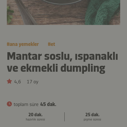
#
ana yemekler
#
et
Mantar soslu, ıspanaklı
ve ekmekli dumpling
4,6
17 oy
toplam süre
45 dak.
20 dak.
25 dak.
hazırlık süresi
pişme süresi