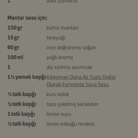
1
adet yumurta
Mantar sosu için:
150 gr
kültür mantarı
15 gr
tereyağı
60 gr
ince doğranmış soğan
100 ml
yağlı krema
1
diş ezilmiş sarımsak
1 ½ yemek kaşığı
Kikkoman Daha Az Tuzlu Doğal
Olarak Fermente Soya Sosu
⅓ tatlı kaşığı
kuru kekik
⅓ tatlı kaşığı
taze çekilmiş karabiber
1 tatlı kaşığı
limon suyu
½ tatlı kaşığı
limon kabuğu rendesi