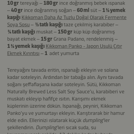
10 gr
tereyağı –
180 gr
ince doğranmış bebek ıspanak
–
40 gr
ince doğranmış soğan –
60 ml
süt –
1 ½ yemek
kaşığı
Kikkoman Daha Az Tuzlu Doğal Olarak Fermente
Soya Sosu
–
⅓ tatlı kaşığı
taze çekilmiş karabiber –
¼ tatlı kaşığı
muskat –
150 gr
küp küp doğranmış
bayat ekmek –
15 gr
Grana Padano, rendelenmiş –
1 ½ yemek kaşığı
Kikkoman Panko - Japon Usulü Çıtır
Ekmek Kırıntısı
–
1
adet yumurta
Tereyağını tavada eritin, ıspanağı ekleyin ve solana
kadar soteleyin. Ardından bir tabağa alın. Aynı tavada
soğanı şeffaflaşana kadar soteleyin. Sütü, Kikkoman
Naturally Brewed Less Salt Soy Sauce’u, karabiberi ve
muskatı ekleyip hafifçe ısıtın. Karışımı ekmek
küplerinin üzerine dökün. Ispanağı, peyniri, Kikkoman
Panko’yu ve yumurtayı ekleyin. Karıştırarak bir hamur
elde edin. Ellerinizi ıslatarak küçük
dumpling
’ler
şekillendirin.
Dumpling
’leri sıcak suda, su