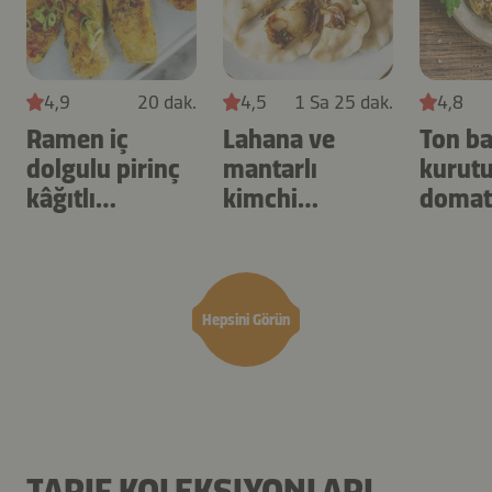
4,9
20 dak.
4,5
1 Sa 25 dak.
4,8
Ramen iç
Lahana ve
Ton bal
dolgulu pirinç
mantarlı
kurut
kâğıtlı
kimchi
domat
dumpling
dumpling
empa
Hepsini Görün
TARIF KOLEKSIYONLARI