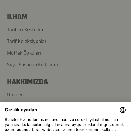
İLHAM
Tarifleri Keşfedin
Tarif Koleksiyonları
Mutfak Öyküleri
Soya Sosunun Kullanımı
HAKKIMIZDA
Ürünler
Kikkoman Grup
Sürdürülebilirlik