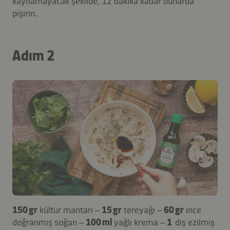
kaynamayacak şekilde, 12 dakika kadar buharda
pişirin.
Adım 2
150 gr
kültür mantarı –
15 gr
tereyağı –
60 gr
ince
doğranmış soğan –
100 ml
yağlı krema –
1
diş ezilmiş