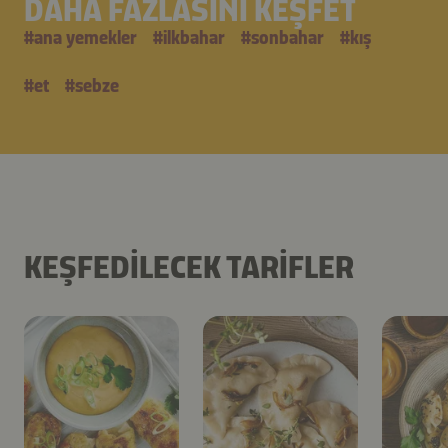
DAHA FAZLASINI KEŞFET
#
ana yemekler
#
i̇lkbahar
#
sonbahar
#
kış
#
et
#
sebze
KEŞFEDILECEK TARIFLER