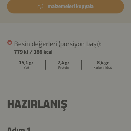
malzemeleri kopyala
Besin değerleri (porsiyon başı):
779 kJ
/
186 kcal
15,1 gr
2,4 gr
8,4 gr
Yağ
Protein
Karbonhidrat
HAZIRLANIŞ
Adım 1