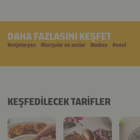
DAHA FAZLASINI KEŞFET
#
vejetaryen
#
turşular ve soslar
#
sebze
#
noel
KEŞFEDILECEK TARIFLER