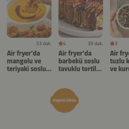
33 dak.
4
30 dak.
3
Air fryer'da
Air fryer'da
Air fr
mangolu ve
barbekü soslu
tuzlu 
teriyaki soslu
tavuklu tortilla
ve kur
karides
şişleri
yulaf
Hepsini Görün