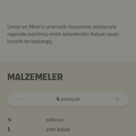
Limon ve Mirin'in aromatik meyvemsi notalarıyla
ızgarada pişirilmiş renkli sebzelerden İtalyan usulü
lezzetli bir başlangıç.
MALZEMELER
4
porsiyon
½
patlıcan
1
adet kabak