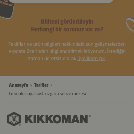
Bülteni görüntüleyin
Herhangi bir sorunuz var mı?
Teklifler ve ürün bilgileri hakkındaki son gelişmelerden
e-posta üzerinden bilgilendirilmek istiyorum. İstediğin
zaman ücretsiz olarak
üyelikten çık
.
Anasayfa
Tarifler
Limonlu soya soslu ızgara sebze mezesi