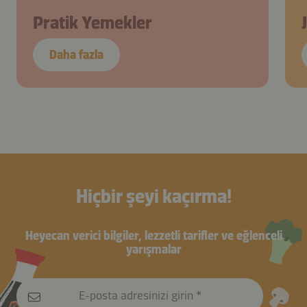
Pratik Yemekler
Daha fazla
Hiçbir şeyi kaçırma!
Heyecan verici bilgiler, lezzetli tarifler ve eğlenceli
yarışmalar
E-posta adresinizi girin