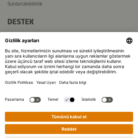
Sürdürülebilirlik
DESTEK
SSS
İletişim
Haber Bülteni
Kikkoman, Japon Kikkoman Corporation'ın, tescilli markasıdır.
© Kikkoman Trading Europe GmbH 2023 – 2026
Theodorstraße 180, 40472 Düsseldorf, Germany
Düsseldorf Yerel Mahkemesi Ticaret Sicilinde kayıtlı: HRB
35856
Gizlilik ayarları
Künye
Veri Gizliligi
Adım adım yemek pişirme rehberi.