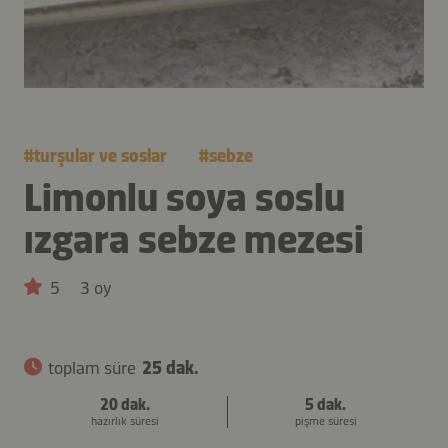
#
turşular ve soslar
#
sebze
Limonlu soya soslu
ızgara sebze mezesi
5
3 oy
toplam süre
25 dak.
20 dak.
5 dak.
hazırlık süresi
pişme süresi