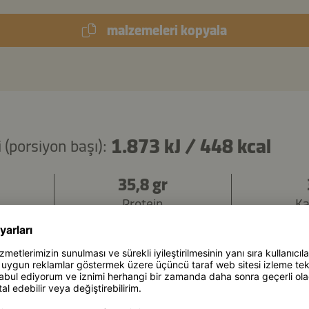
malzemeleri kopyala
1.873 kJ
/
448 kcal
 (porsiyon başı):
35,8 gr
Protein
Ka