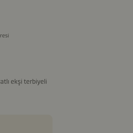
a
resi
tlı ekşi terbiyeli