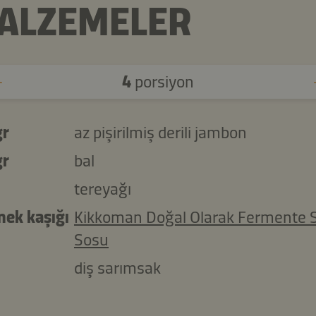
ALZEMELER
4
porsiyon
gr
az pişirilmiş derili jambon
gr
bal
tereyağı
mek kaşığı
Kikkoman Doğal Olarak Fermente 
Sosu
diş sarımsak