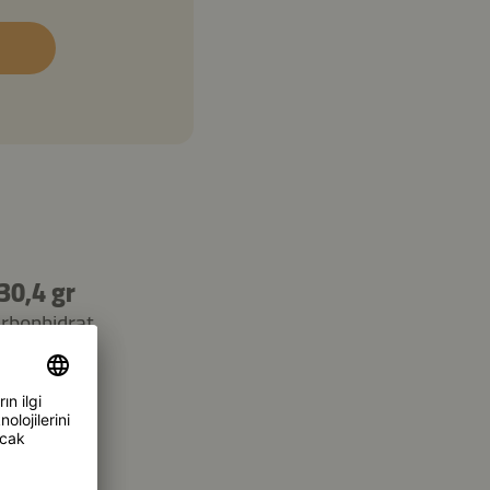
30,4 gr
rbonhidrat