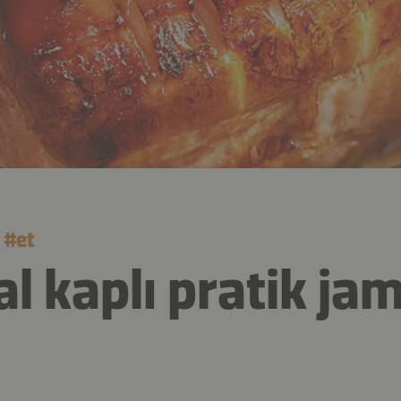
#
et
al kaplı pratik ja