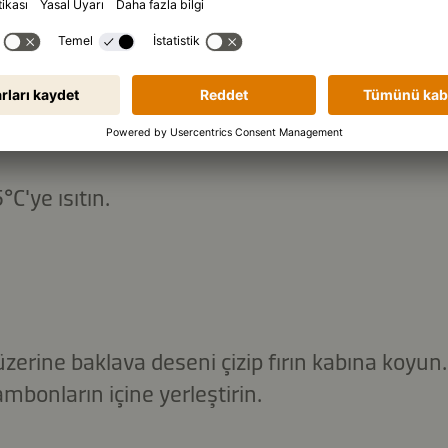
LANIŞ
°C'ye ısıtın.
zerine baklava deseni çizip fırın kabına koyun
jambonların içine yerleştirin.