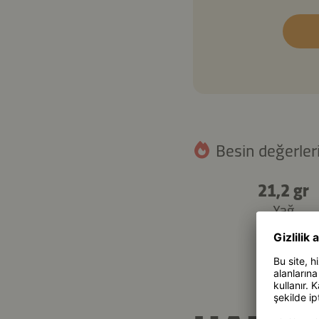
Besin değerleri
21,2 gr
Yağ