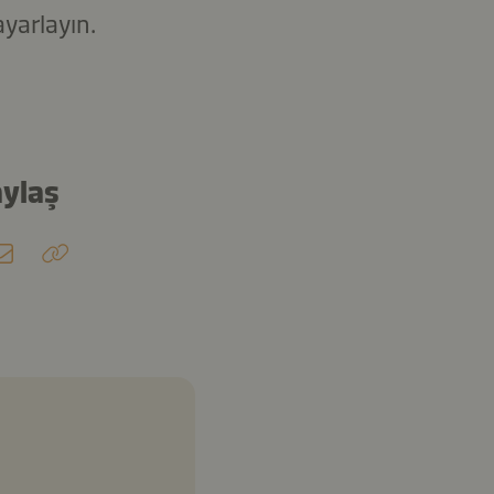
ayarlayın.
aylaş