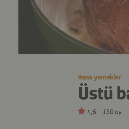
#
ana yemekler
Üstü b
4,6
130 oy