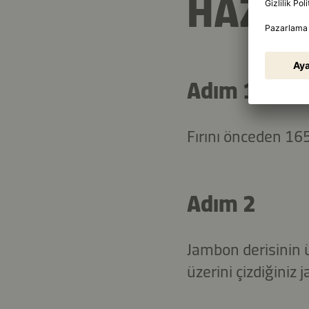
HAZIR
Adım 1
Fırını önceden 165
Adım 2
Jambon derisinin ü
üzerini çizdiğiniz 