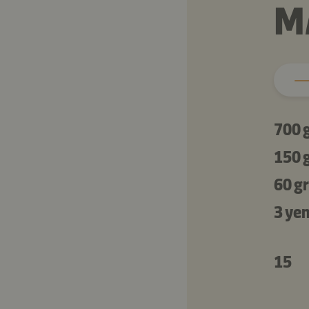
M
700 
150 
60 gr
3 ye
15