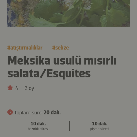
#
atıştırmalıklar
#
sebze
Meksika usulü mısırlı
salata/Esquites
4
2 oy
toplam süre
20 dak.
10 dak.
10 dak.
hazırlık süresi
pişme süresi