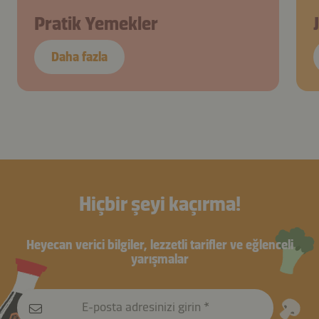
Pratik Yemekler
Daha fazla
Hiçbir şeyi kaçırma!
Heyecan verici bilgiler, lezzetli tarifler ve eğlenceli
yarışmalar
E-posta adresinizi girin