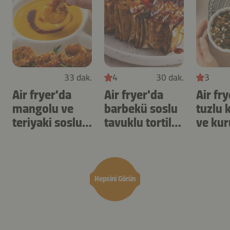
33 dak.
4
30 dak.
3
Air fryer'da
Air fryer'da
Air fr
mangolu ve
barbekü soslu
tuzlu 
teriyaki soslu
tavuklu tortilla
ve kur
karides
şişleri
yulaf
Hepsini Görün