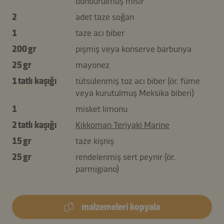
dondurulmuş mısır
2
adet taze soğan
1
taze acı biber
200 gr
pişmiş veya konserve barbunya
25 gr
mayonez
1 tatlı kaşığı
tütsülenmiş toz acı biber (ör. füme
veya kurutulmuş Meksika biberi)
1
misket limonu
2 tatlı kaşığı
Kikkoman Teriyaki Marine
15 gr
taze kişniş
25 gr
rendelenmiş sert peynir (ör.
parmigiano)
malzemeleri kopyala