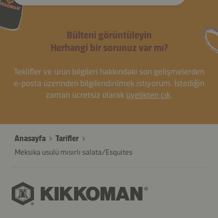
Bülteni görüntüleyin
Herhangi bir sorunuz var mı?
Teklifler ve ürün bilgileri hakkındaki son gelişmelerden
e-posta üzerinden bilgilendirilmek istiyorum. İstediğin
zaman ücretsiz olarak
üyelikten çık
.
Anasayfa
Tarifler
Meksika usulü mısırlı salata/Esquites