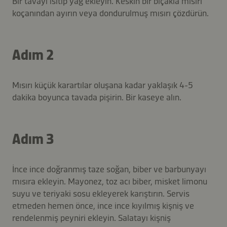
Bir tavayı ısıtıp yağ ekleyin. Keskin bir bıçakla mısırı
koçanından ayırın veya dondurulmuş mısırı çözdürün.
Adım 2
Mısırı küçük karartılar oluşana kadar yaklaşık 4-5
dakika boyunca tavada pişirin. Bir kaseye alın.
Adım 3
İnce ince doğranmış taze soğan, biber ve barbunyayı
mısıra ekleyin. Mayonez, toz acı biber, misket limonu
suyu ve teriyaki sosu ekleyerek karıştırın. Servis
etmeden hemen önce, ince ince kıyılmış kişniş ve
rendelenmiş peyniri ekleyin. Salatayı kişniş