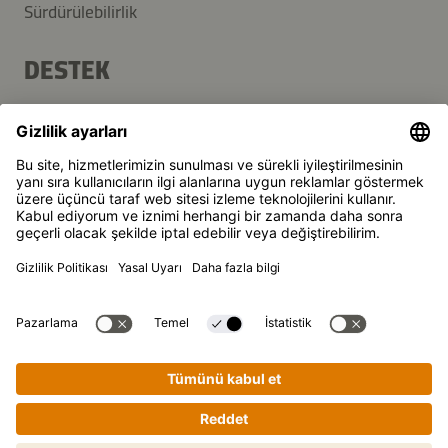
Sürdürülebilirlik
DESTEK
SSS
İletişim
Haber Bülteni
Kikkoman, Japon Kikkoman Corporation'ın, tescilli markasıdır.
© Kikkoman Trading Europe GmbH 2023 – 2026
Theodorstraße 180, 40472 Düsseldorf, Germany
Düsseldorf Yerel Mahkemesi Ticaret Sicilinde kayıtlı: HRB
35856
Gizlilik ayarları
Künye
Veri Gizliligi
Adım adım yemek pişirme rehberi.