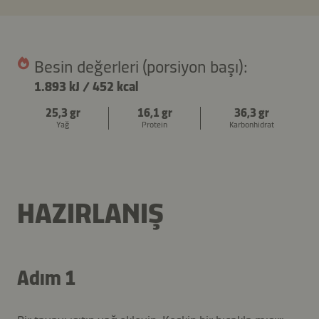
Besin değerleri (porsiyon başı):
1.893 kJ
/
452 kcal
25,3 gr
16,1 gr
36,3 gr
Yağ
Protein
Karbonhidrat
HAZIRLANIŞ
Adım 1