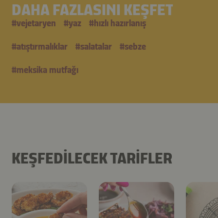
DAHA FAZLASINI KEŞFET
#
vejetaryen
#
yaz
#
hızlı hazırlanış
#
atıştırmalıklar
#
salatalar
#
sebze
#
meksika mutfağı
KEŞFEDILECEK TARIFLER