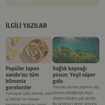
İLGILI YAZILAR
Popüler Japon
Sağlık kaynağı
sando’su: tüm
yosun: Yeşil süper
bilmeniz
gıda
gerekenler
Yosunla yemek pişirme söz
konusu olduğunda Asya
Yumuşak sütlü ekmek, sulu
ülkeleri bizden çok ileride.
iç harçlar ve hassas
Bu besleyici deniz sebzesi
kesilmiş kenarlar: Japon