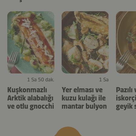
1 Sa 50 dak.
1 Sa
Kuşkonmazlı
Yer elması ve
Pazılı 
Arktik alabalığı
kuzu kulağı ile
iskorç
ve otlu gnocchi
mantar bulyon
geyik s