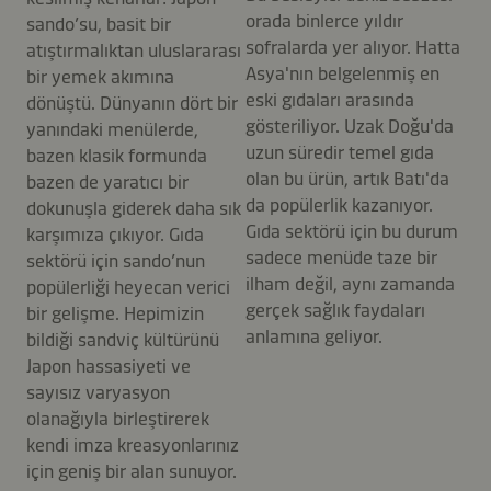
orada binlerce yıldır
sando’su, basit bir
sofralarda yer alıyor. Hatta
atıştırmalıktan uluslararası
Asya'nın belgelenmiş en
bir yemek akımına
eski gıdaları arasında
dönüştü. Dünyanın dört bir
gösteriliyor. Uzak Doğu'da
yanındaki menülerde,
uzun süredir temel gıda
bazen klasik formunda
olan bu ürün, artık Batı'da
bazen de yaratıcı bir
da popülerlik kazanıyor.
dokunuşla giderek daha sık
Gıda sektörü için bu durum
karşımıza çıkıyor. Gıda
sadece menüde taze bir
sektörü için sando’nun
ilham değil, aynı zamanda
popülerliği heyecan verici
gerçek sağlık faydaları
bir gelişme. Hepimizin
anlamına geliyor.
bildiği sandviç kültürünü
Japon hassasiyeti ve
sayısız varyasyon
olanağıyla birleştirerek
kendi imza kreasyonlarınız
için geniş bir alan sunuyor.