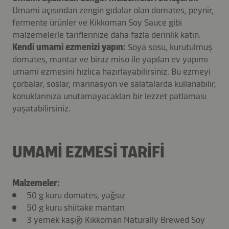
Umami açısından zengin gıdalar olan domates, peynir,
fermente ürünler ve Kikkoman Soy Sauce gibi
malzemelerle tariflerinize daha fazla derinlik katın.
Kendi umami ezmenizi yapın:
Soya sosu, kurutulmuş
domates, mantar ve biraz miso ile yapılan ev yapımı
umami ezmesini hızlıca hazırlayabilirsiniz. Bu ezmeyi
çorbalar, soslar, marinasyon ve salatalarda kullanabilir,
konuklarınıza unutamayacakları bir lezzet patlaması
yaşatabilirsiniz.
UMAMI EZMESI TARIFI
Malzemeler:
50 g kuru domates, yağsız
50 g kuru shiitake mantarı
3 yemek kaşığı Kikkoman Naturally Brewed Soy