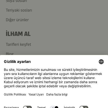
Soya sosları
Teriyaki sosları
Diğer ürünler
İLHAM AL
Tarifleri keşfet
Blog
DESTEK
İletişim
SSS
Kikkoman, Japon Kikkoman Corporation'ın, tescilli markasıdır.