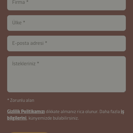
Firma
Ülke
E-posta adresi
İstekleriniz
contactTR-
* Zorunlu alan
B2B-
Gizlilik Politikamızı
dikkate almanız rica olunur. Daha fazla
iş
26627-
bilgilerini
, künyemizde bulabilirsiniz.
GnLHpF1