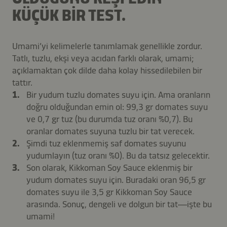
KÜÇÜK BIR TEST.
Umami’yi kelimelerle tanımlamak genellikle zordur.
Tatlı, tuzlu, ekşi veya acıdan farklı olarak, umami;
açıklamaktan çok dilde daha kolay hissedilebilen bir
tattır.
Bir yudum tuzlu domates suyu için. Ama oranların
doğru olduğundan emin ol: 99,3 gr domates suyu
ve 0,7 gr tuz (bu durumda tuz oranı %0,7). Bu
oranlar domates suyuna tuzlu bir tat verecek.
Şimdi tuz eklenmemiş saf domates suyunu
yudumlayın (tuz oranı %0). Bu da tatsız gelecektir.
Son olarak, Kikkoman Soy Sauce eklenmiş bir
yudum domates suyu için. Buradaki oran 96,5 gr
domates suyu ile 3,5 gr Kikkoman Soy Sauce
arasında. Sonuç, dengeli ve dolgun bir tat—işte bu
umami!