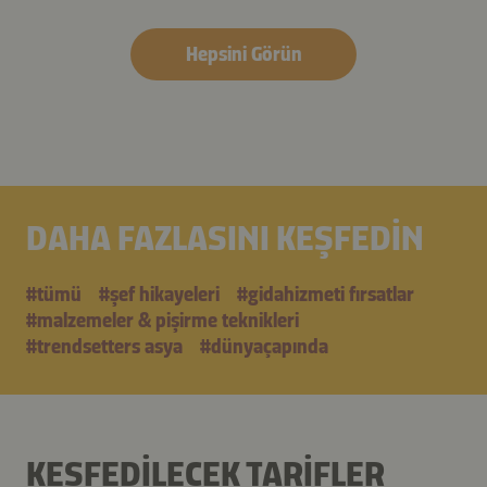
Hepsini Görün
DAHA FAZLASINI KEŞFEDIN
#tümü
#şef hikayeleri
#gidahizmeti fırsatlar
#malzemeler & pişirme teknikleri
#trendsetters asya
#dünyaçapında
KEŞFEDILECEK TARIFLER