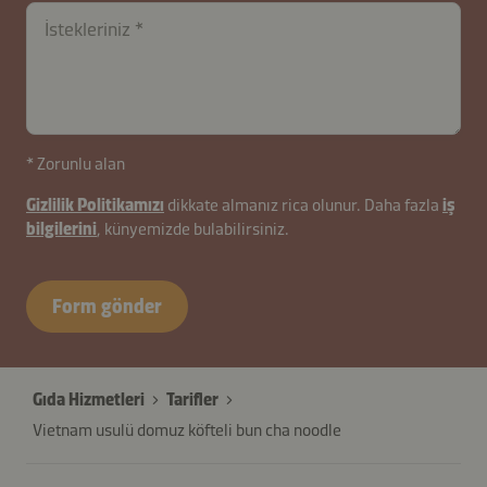
İstekleriniz
* Zorunlu alan
Gizlilik Politikamızı
dikkate almanız rica olunur. Daha fazla
iş
bilgilerini
, künyemizde bulabilirsiniz.
contactTR-
B2B-
Form gönder
26627-
KXhEDdy5Ru
Gıda Hizmetleri
Tarifler
Vietnam usulü domuz köfteli bun cha noodle