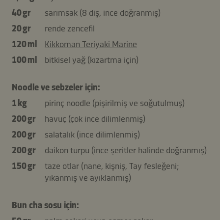
40 gr
sarımsak (8 diş, ince doğranmış)
20 gr
rende zencefil
120 ml
Kikkoman Teriyaki Marine
100 ml
bitkisel yağ (kızartma için)
Noodle ve sebzeler için:
1 kg
pirinç noodle (pişirilmiş ve soğutulmuş)
200 gr
havuç (çok ince dilimlenmiş)
200 gr
salatalık (ince dilimlenmiş)
200 gr
daikon turpu (ince şeritler halinde doğranmış)
150 gr
taze otlar (nane, kişniş, Tay fesleğeni;
yıkanmış ve ayıklanmış)
Bun cha sosu için: