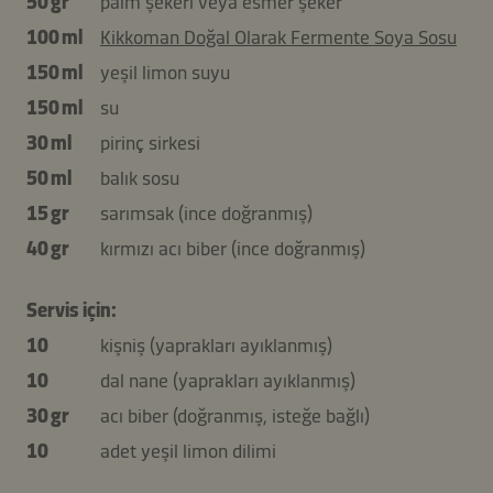
50 gr
palm şekeri veya esmer şeker
100 ml
Kikkoman Doğal Olarak Fermente Soya Sosu
150 ml
yeşil limon suyu
150 ml
su
30 ml
pirinç sirkesi
50 ml
balık sosu
15 gr
sarımsak (ince doğranmış)
40 gr
kırmızı acı biber (ince doğranmış)
Servis için:
10
kişniş (yaprakları ayıklanmış)
10
dal nane (yaprakları ayıklanmış)
30 gr
acı biber (doğranmış, isteğe bağlı)
10
adet yeşil limon dilimi