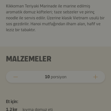
Kikkoman Teriyaki Marinade ile marine edilmiş
aromatik domuz köfteleri; taze sebzeler ve pirinç
noodle ile servis edilir. Üzerine klasik Vietnam usulü bir
sos gezdirilir. Hanoi mutfağından ilham alan, hafif ve
leziz bir tabaktır.
MALZEMELER
10
porsiyon
Et için:
1,2 kg
kıyma domuz eti