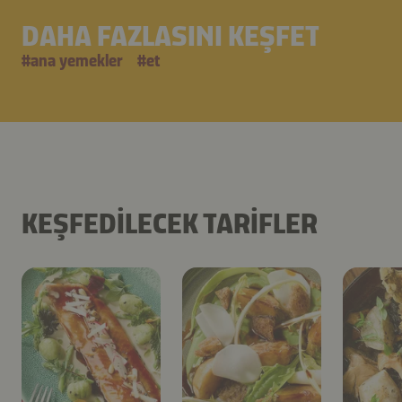
DAHA FAZLASINI KEŞFET
#
ana yemekler
#
et
KEŞFEDILECEK TARIFLER