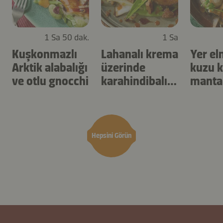
1 Sa 50 dak.
1 Sa
Kuşkonmazlı
Lahanalı krema
Yer el
Arktik alabalığı
üzerinde
kuzu k
ve otlu gnocchi
karahindibalı
manta
turp
Hepsini Görün