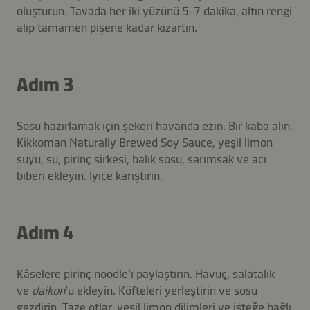
oluşturun. Tavada her iki yüzünü 5-7 dakika, altın rengi
alıp tamamen pişene kadar kızartın.
Adım 3
Sosu hazırlamak için şekeri havanda ezin. Bir kaba alın.
Kikkoman Naturally Brewed Soy Sauce, yeşil limon
suyu, su, pirinç sirkesi, balık sosu, sarımsak ve acı
biberi ekleyin. İyice karıştırın.
Adım 4
Kâselere pirinç noodle’ı paylaştırın. Havuç, salatalık
ve
daikon
’u ekleyin. Köfteleri yerleştirin ve sosu
gezdirin. Taze otlar, yeşil limon dilimleri ve isteğe bağlı