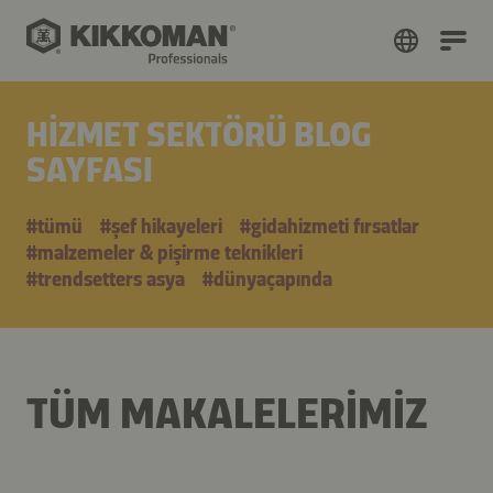
HIZMET SEKTÖRÜ BLOG
SAYFASI
#tümü
#şef hikayeleri
#gidahizmeti fırsatlar
#malzemeler & pişirme teknikleri
#trendsetters asya
#dünyaçapında
TÜM MAKALELERIMIZ