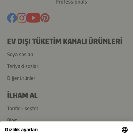
EV DIŞI TÜKETIM KANALI ÜRÜNLERI
Soya sosları
Teriyaki sosları
Diğer ürünler
İLHAM AL
Tarifleri keşfet
Blog