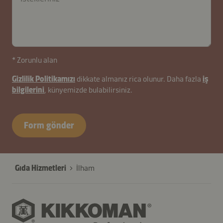
contactTR-
* Zorunlu alan
B2B-
Gizlilik Politikamızı
dikkate almanız rica olunur. Daha fazla
iş
26627-
bilgilerini
, künyemizde bulabilirsiniz.
o4HYlJTfI7
Form gönder
Gıda Hizmetleri
İlham