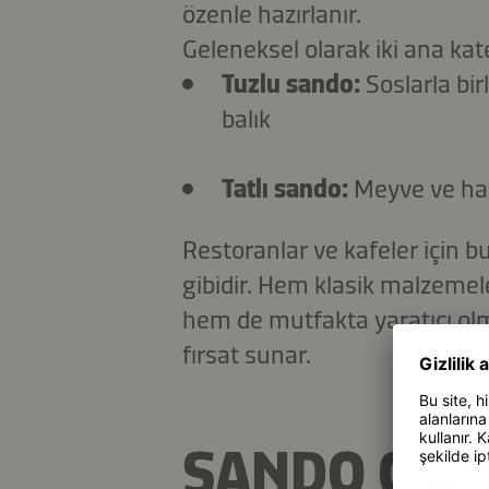
özenle hazırlanır.
Geleneksel olarak iki ana kat
Tuzlu sando:
Soslarla bir
balık
Tatlı sando:
Meyve ve hafi
Restoranlar ve kafeler için bu
gibidir. Hem klasik malzemele
hem de mutfakta yaratıcı olm
fırsat sunar.
SANDO ÇEŞI