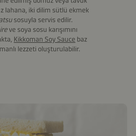
ır pane edilmiş domuz veya tavuk
az lahana, iki dilim sütlü ekmek
atsu
sosuyla servis edilir.
ire
ve soya sosu karışımını
akta,
Kikkoman Soy Sauce
baz
anlı lezzeti oluşturulabilir.