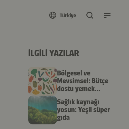
Türkiye
İLGILI YAZILAR
Bölgesel ve
Mevsimsel: Bütçe
dostu yemek
pişirme
Sağlık kaynağı
yosun: Yeşil süper
gıda