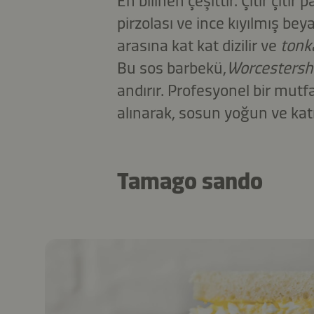
En bilinen çeşittir. Çıtır çıt
pirzolası ve ince kıyılmış bey
arasına kat kat dizilir ve
tonk
Bu sos barbekü,
Worcestersh
andırır. Profesyonel bir mutf
alınarak, sosun yoğun ve katm
Tamago sando