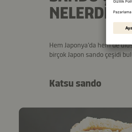
NELERDIR?
Hem Japonya'da hem de ulus
birçok Japon sando çeşidi bu
Katsu sando