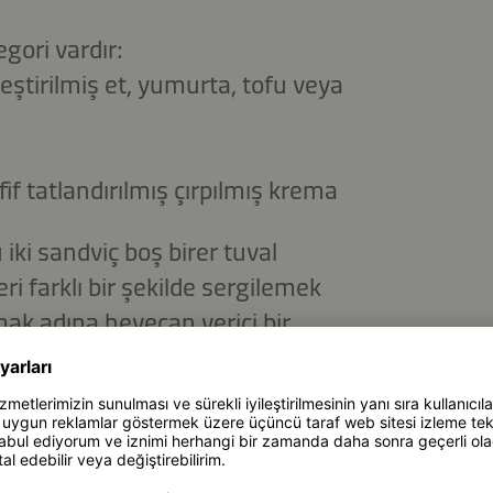
egori vardır:
leştirilmiş et, yumurta, tofu veya
f tatlandırılmış çırpılmış krema
 iki sandviç boş birer tuval
ri farklı bir şekilde sergilemek
ak adına heyecan verici bir
TLERI