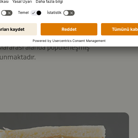
lararası alanda popülerleşmiş
lunmaktadır.