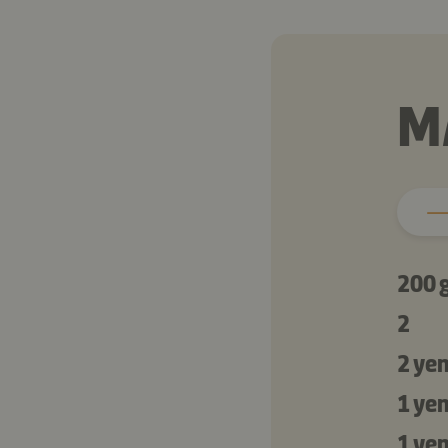
M
200 
2
2 ye
1 ye
1 ye