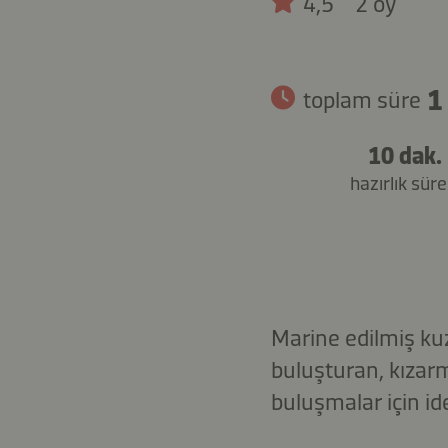
4,5
2 oy
1
toplam süre
10 dak.
hazırlık süre
Marine edilmiş ku
buluşturan, kızarm
buluşmalar için ide