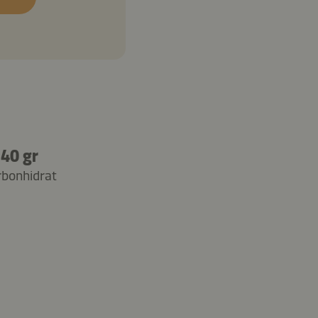
40 gr
rbonhidrat