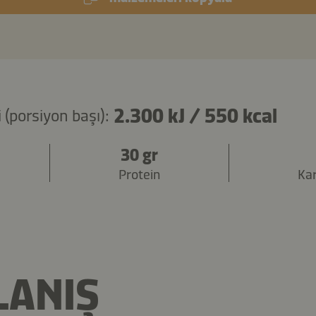
2.300 kJ
/
550 kcal
 (porsiyon başı):
30 gr
Protein
Ka
LANIŞ