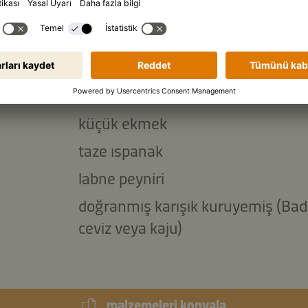
mek kaşığı
zeytinyağı
mek kaşığı
süzme yoğurt
alzemeler:
küçük ekmek
taze ıspanak
labne peyniri
doğranmış karışık kuruyemiş (Ba
ceviz veya kaju)
malzemeleri kopyala