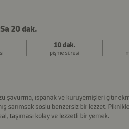
 Sa 20 dak.
10 dak.
si
pişme süresi
m
zu şavurma, ıspanak ve kuruyemişleri çıtır ek
ış sarımsak soslu benzersiz bir lezzet. Piknikl
al, taşıması kolay ve lezzetli bir yemek.