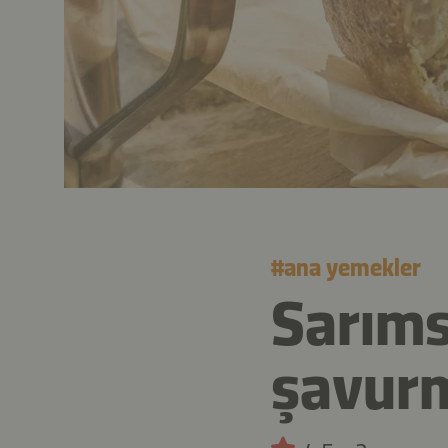
#
ana yemekler
Sarıms
şavurm