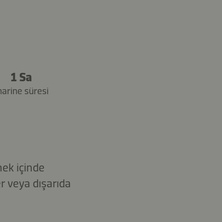
1 Sa
arine süresi
mek içinde
er veya dışarıda