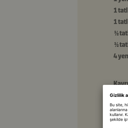
1 tat
1 tat
½ tat
½ tat
4 ye
Kavr
½
1 tu
2 ye