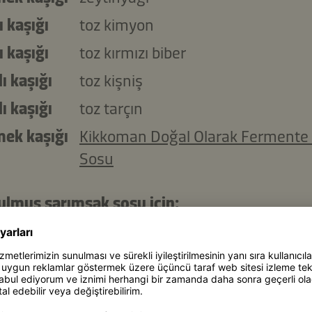
lı kaşığı
toz kimyon
lı kaşığı
toz kırmızı biber
lı kaşığı
toz kişniş
lı kaşığı
toz tarçın
mek kaşığı
Kikkoman Doğal Olarak Fermente
Sosu
ulmuş sarımsak sosu için:
sarımsak başı
tam
tuz
mek kaşığı
Kikkoman Kavrulmuş Sarımsaklı
Teriyaki Wok Sosu