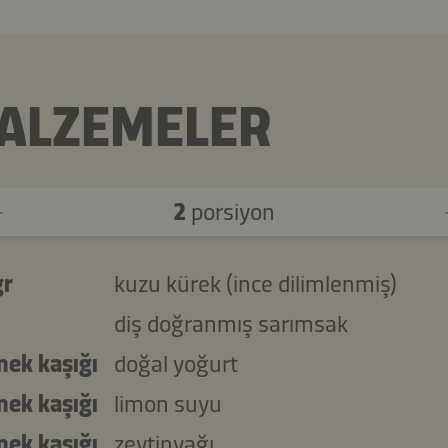
ALZEMELER
2
porsiyon
gr
kuzu kürek (ince dilimlenmiş)
diş doğranmış sarımsak
mek kaşığı
doğal yoğurt
mek kaşığı
limon suyu
mek kaşığı
zeytinyağı