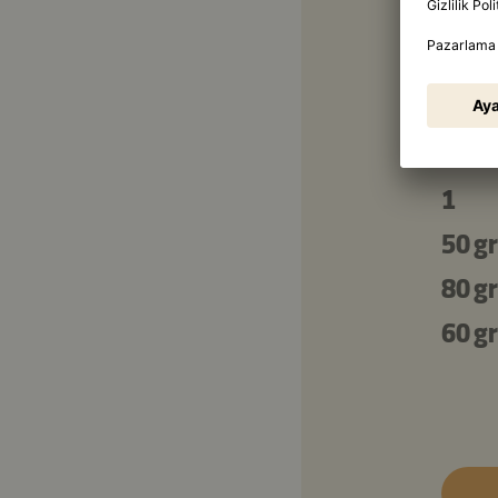
2 ye
2 ye
Ek m
1
50 gr
80 gr
60 gr