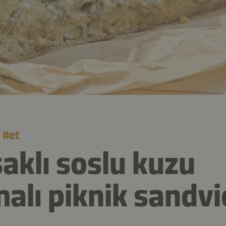
#
et
aklı soslu kuzu
alı piknik sandvi