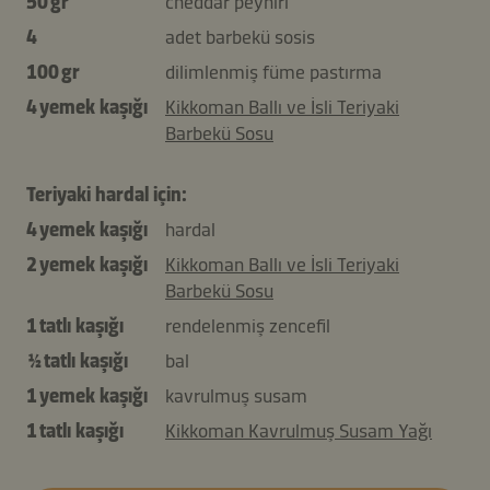
50 gr
cheddar peyniri
4
adet barbekü sosis
100 gr
dilimlenmiş füme pastırma
4 yemek kaşığı
Kikkoman Ballı ve İsli Teriyaki
Barbekü Sosu
Teriyaki hardal için:
4 yemek kaşığı
hardal
2 yemek kaşığı
Kikkoman Ballı ve İsli Teriyaki
Barbekü Sosu
1 tatlı kaşığı
rendelenmiş zencefil
½ tatlı kaşığı
bal
1 yemek kaşığı
kavrulmuş susam
1 tatlı kaşığı
Kikkoman Kavrulmuş Susam Yağı