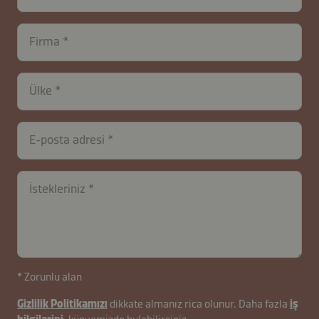
Firma
Ülke
contactTR-
E-posta adresi
B2B-
26627-
czb4k7IigBJlrDPX
İstekleriniz
* Zorunlu alan
Gizlilik Politikamızı
dikkate almanız rica olunur. Daha fazla
iş