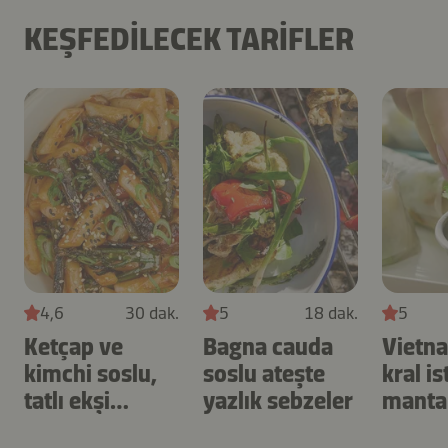
KEŞFEDILECEK TARIFLER
4,6
30 dak.
5
18 dak.
5
Ketçap ve
Bagna cauda
Vietn
kimchi soslu,
soslu ateşte
kral is
tatlı ekşi
yazlık sebzeler
mantar
tteokbokki
rulolar