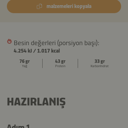
malzemeleri kopyala
Besin değerleri (porsiyon başı):
4.254 kJ
/
1.017 kcal
76 gr
43 gr
33 gr
Yağ
Protein
Karbonhidrat
HAZIRLANIŞ
Adım 1