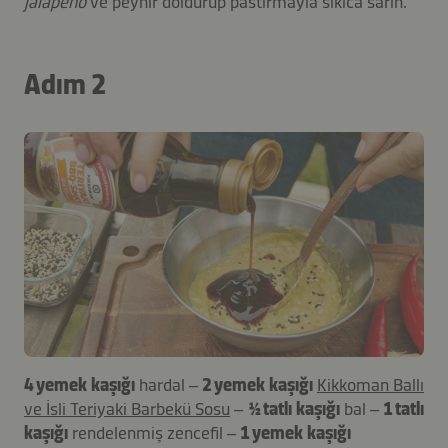
jalapeno
ve peynir doldurup pastırmayla sıkıca sarın.
Adım 2
4 yemek kaşığı
hardal –
2 yemek kaşığı
Kikkoman Ballı
ve İsli Teriyaki Barbekü Sosu
–
½ tatlı kaşığı
bal –
1 tatlı
kaşığı
rendelenmiş zencefil –
1 yemek kaşığı