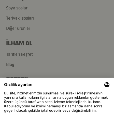
Soya sosları
Teriyaki sosları
Diğer ürünler
İLHAM AL
Tarifleri keşfet
Blog
DESTEK
İletişim
SSS