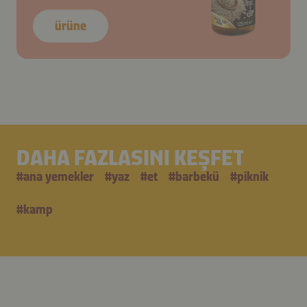
ürüne
DAHA FAZLASINI KEŞFET
#
ana yemekler
#
yaz
#
et
#
barbekü
#
piknik
#
kamp