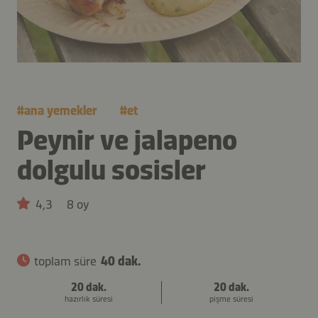
#
ana yemekler
#
et
Peynir ve jalapeno
dolgulu sosisler
4,3
8 oy
toplam süre
40 dak.
20 dak.
20 dak.
hazırlık süresi
pişme süresi