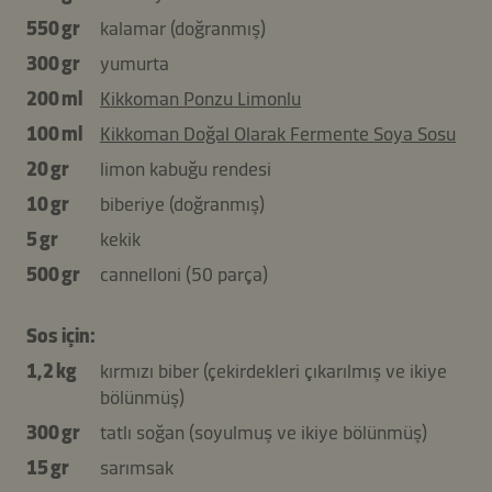
550 gr
kalamar (doğranmış)
300 gr
yumurta
200 ml
Kikkoman Ponzu Limonlu
100 ml
Kikkoman Doğal Olarak Fermente Soya Sosu
20 gr
limon kabuğu rendesi
10 gr
biberiye (doğranmış)
5 gr
kekik
500 gr
cannelloni (50 parça)
Sos için:
1,2 kg
kırmızı biber (çekirdekleri çıkarılmış ve ikiye
bölünmüş)
300 gr
tatlı soğan (soyulmuş ve ikiye bölünmüş)
15 gr
sarımsak