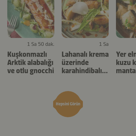
1 Sa 50 dak.
1 Sa
Kuşkonmazlı
Lahanalı krema
Yer el
Arktik alabalığı
üzerinde
kuzu k
ve otlu gnocchi
karahindibalı
manta
turp
Hepsini Görün