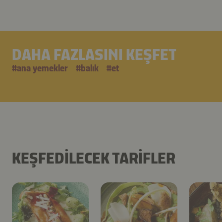
DAHA FAZLASINI KEŞFET
#
ana yemekler
#
balık
#
et
KEŞFEDILECEK TARIFLER