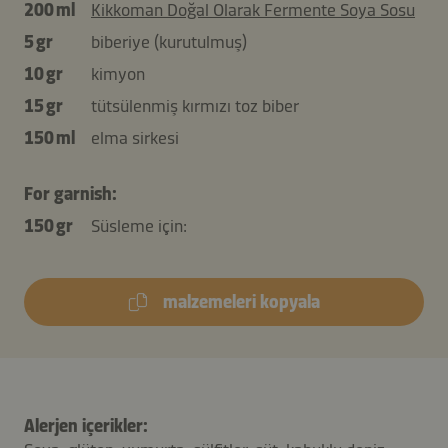
200 ml
Kikkoman Doğal Olarak Fermente Soya Sosu
5 gr
biberiye (kurutulmuş)
10 gr
kimyon
15 gr
tütsülenmiş kırmızı toz biber
150 ml
elma sirkesi
For garnish:
150 gr
Süsleme için:
malzemeleri kopyala
Alerjen içerikler: