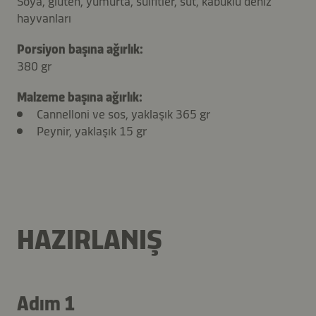
Soya, glüten, yumurta, sülfitler, süt, kabuklu deniz
hayvanları
Porsiyon başına ağırlık:
380 gr
Malzeme başına ağırlık:
Cannelloni ve sos, yaklaşık 365 gr
Peynir, yaklaşık 15 gr
HAZIRLANIŞ
Adım 1