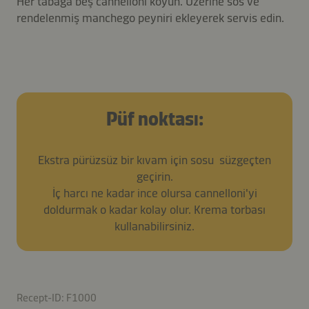
Her tabağa beş cannelloni koyun. Üzerine sos ve
rendelenmiş manchego peyniri ekleyerek servis edin.
Püf noktası:
Ekstra pürüzsüz bir kıvam için sosu süzgeçten
geçirin.
İç harcı ne kadar ince olursa cannelloni'yi
doldurmak o kadar kolay olur. Krema torbası
kullanabilirsiniz.
Recept-ID: F1000