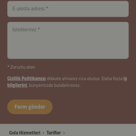
E-posta adresi
İstekleriniz
contactTR-
* Zorunlu alan
B2B-
Gizlilik Politikamızı
dikkate almanız rica olunur. Daha fazla
iş
26627-
bilgilerini
, künyemizde bulabilirsiniz.
HP2pxhvg6XDlILz4m
Form gönder
Gıda Hizmetleri
Tarifler