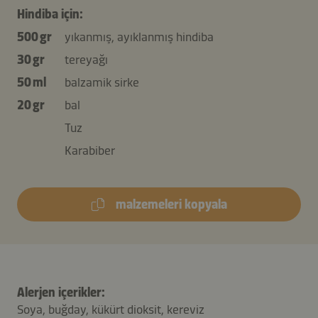
Hindiba için:
500 gr
yıkanmış, ayıklanmış hindiba
30 gr
tereyağı
50 ml
balzamik sirke
20 gr
bal
Tuz
Karabiber
malzemeleri kopyala
Alerjen içerikler:
Soya, buğday, kükürt dioksit, kereviz