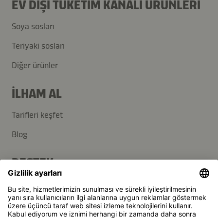
EV DIŞI TÜKETIM KANALI ÜRÜNLERI
Soya sosları
Teriyaki sosları
Diğer ürünler
İLHAM AL
Tarifleri keşfet
Blog
DESTEK
İletişim
SSS