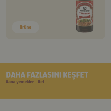
ürüne
DAHA FAZLASINI KEŞFET
#
ana yemekler
#
et