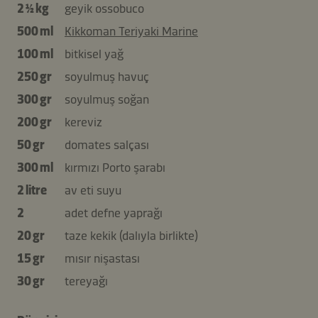
2 ½ kg
geyik ossobuco
500 ml
Kikkoman Teriyaki Marine
100 ml
bitkisel yağ
250 gr
soyulmuş havuç
300 gr
soyulmuş soğan
200 gr
kereviz
50 gr
domates salçası
300 ml
kırmızı Porto şarabı
2 litre
av eti suyu
2
adet defne yaprağı
20 gr
taze kekik (dalıyla birlikte)
15 gr
mısır nişastası
30 gr
tereyağı