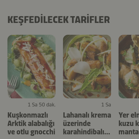
KEŞFEDILECEK TARIFLER
1 Sa 50 dak.
1 Sa
Kuşkonmazlı
Lahanalı krema
Yer el
Arktik alabalığı
üzerinde
kuzu k
ve otlu gnocchi
karahindibalı
manta