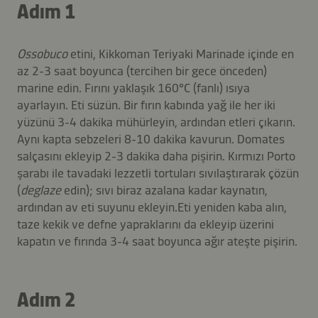
Adım 1
Ossobuco
etini, Kikkoman Teriyaki Marinade içinde en
az 2-3 saat boyunca (tercihen bir gece önceden)
marine edin. Fırını yaklaşık 160°C (fanlı) ısıya
ayarlayın. Eti süzün. Bir fırın kabında yağ ile her iki
yüzünü 3-4 dakika mühürleyin, ardından etleri çıkarın.
Aynı kapta sebzeleri 8-10 dakika kavurun. Domates
salçasını ekleyip 2-3 dakika daha pişirin. Kırmızı Porto
şarabı ile tavadaki lezzetli tortuları sıvılaştırarak çözün
(
deglaze
edin); sıvı biraz azalana kadar kaynatın,
ardından av eti suyunu ekleyin.Eti yeniden kaba alın,
taze kekik ve defne yapraklarını da ekleyip üzerini
kapatın ve fırında 3-4 saat boyunca ağır ateşte pişirin.
Adım 2