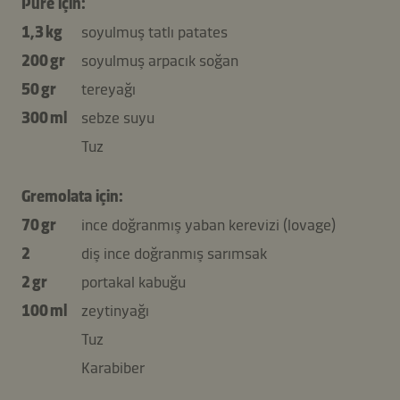
Püre için:
1,3 kg
soyulmuş tatlı patates
200 gr
soyulmuş arpacık soğan
50 gr
tereyağı
300 ml
sebze suyu
Tuz
Gremolata için:
70 gr
ince doğranmış yaban kerevizi (lovage)
2
diş ince doğranmış sarımsak
2 gr
portakal kabuğu
100 ml
zeytinyağı
Tuz
Karabiber