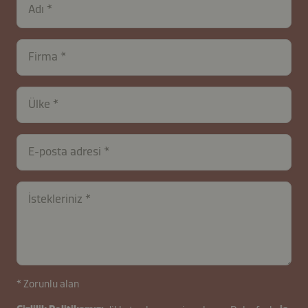
Adı
Firma
Ülke
E-posta adresi
İstekleriniz
contactTR-
* Zorunlu alan
B2B-