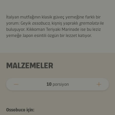
İtalyan mutfağının klasik güveç yemeğine farklı bir
yorum: Geyik
ossobuco
, kişniş yapraklı
gremolata
ile
buluşuyor. Kikkoman Teriyaki Marinade ise bu leziz
yemeğe Japon esintili özgün bir lezzet katıyor.
MALZEMELER
10
porsiyon
Ossobuco için: