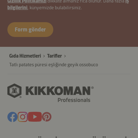
Gizlilik Politikamızı
dikkate almanız rica olunur. Daha fazla
iş
26627-
bilgilerini
, künyemizde bulabilirsiniz.
Xau1bdE
Form gönder
Gıda Hizmetleri
Tarifler
Tatlı patates püresi eşliğinde geyik ossobuco