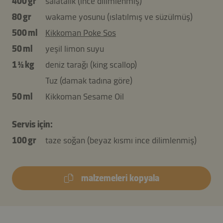
400 gr
salatalık (ince dilimlenmiş)
80 gr
wakame yosunu (ıslatılmış ve süzülmüş)
500 ml
Kikkoman Poke Sos
50 ml
yeşil limon suyu
1 ½ kg
deniz tarağı (king scallop)
Tuz (damak tadına göre)
50 ml
Kikkoman Sesame Oil
Servis için:
100 gr
taze soğan (beyaz kısmı ince dilimlenmiş)
malzemeleri kopyala