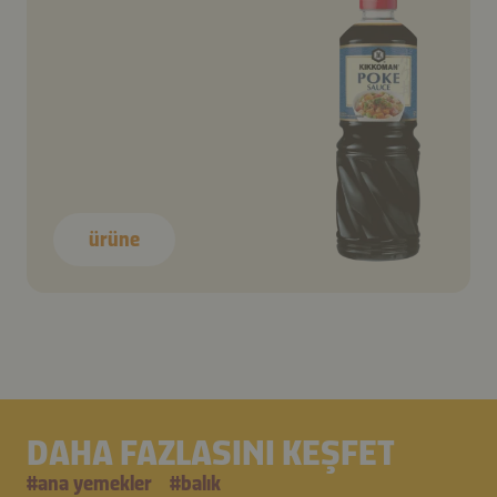
ürüne
DAHA FAZLASINI KEŞFET
#
ana yemekler
#
balık