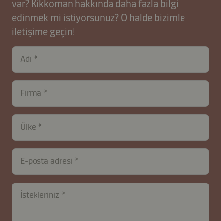
var? Kikkoman hakkında daha fazla bilgi
edinmek mi istiyorsunuz? O halde bizimle
iletişime geçin!
Adı
Firma
contactTR-
Ülke
B2B-
26627-
3q5z0ysZSibE7u1Qhw
E-posta adresi
İstekleriniz