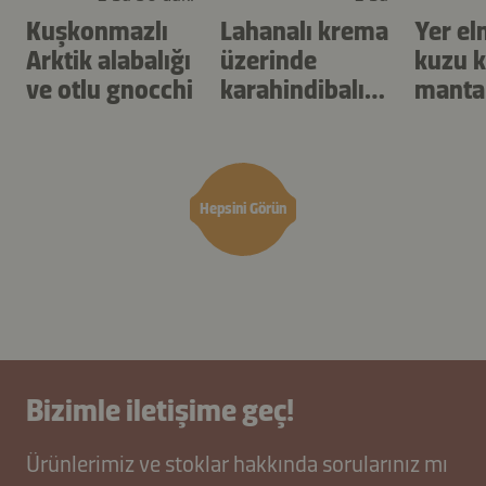
Kuşkonmazlı
Lahanalı krema
Yer el
Arktik alabalığı
üzerinde
kuzu k
ve otlu gnocchi
karahindibalı
manta
turp
Hepsini Görün
Bizimle iletişime geç!
Ürünlerimiz ve stoklar hakkında sorularınız mı