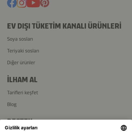
EV DIŞI TÜKETIM KANALI ÜRÜNLERI
Soya sosları
Teriyaki sosları
Diğer ürünler
İLHAM AL
Tarifleri keşfet
Blog
DESTEK