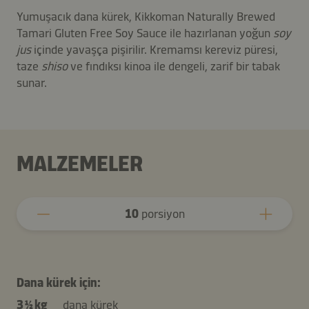
Yumuşacık dana kürek, Kikkoman Naturally Brewed
Tamari Gluten Free Soy Sauce ile hazırlanan yoğun
soy
jus
içinde yavaşça pişirilir. Kremamsı kereviz püresi,
taze
shiso
ve fındıksı kinoa ile dengeli, zarif bir tabak
sunar.
MALZEMELER
10
porsiyon
Dana kürek için:
3 ½ kg
dana kürek