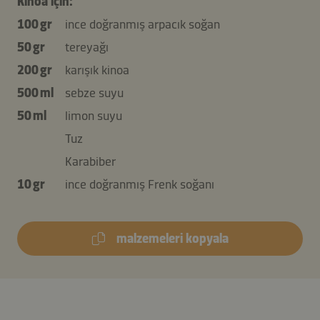
Kinoa için:
100 gr
ince doğranmış arpacık soğan
50 gr
tereyağı
200 gr
karışık kinoa
500 ml
sebze suyu
50 ml
limon suyu
Tuz
Karabiber
10 gr
ince doğranmış Frenk soğanı
malzemeleri kopyala