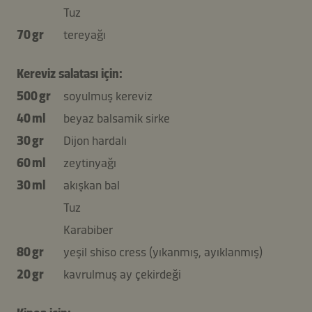
Tuz
70 gr
tereyağı
Kereviz salatası için:
500 gr
soyulmuş kereviz
40 ml
beyaz balsamik sirke
30 gr
Dijon hardalı
60 ml
zeytinyağı
30 ml
akışkan bal
Tuz
Karabiber
80 gr
yeşil shiso cress (yıkanmış, ayıklanmış)
20 gr
kavrulmuş ay çekirdeği