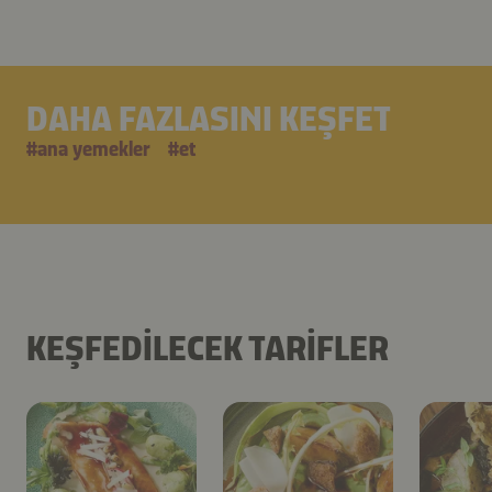
DAHA FAZLASINI KEŞFET
#
ana yemekler
#
et
KEŞFEDILECEK TARIFLER