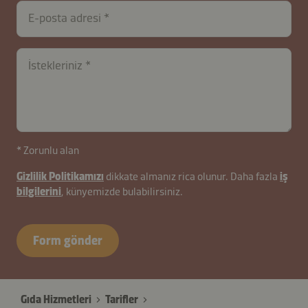
contactTR-
E-posta adresi
B2B-
26627-
FrjqND0Tgn5x
İstekleriniz
* Zorunlu alan
Gizlilik Politikamızı
dikkate almanız rica olunur. Daha fazla
iş
bilgilerini
, künyemizde bulabilirsiniz.
Form gönder
Gıda Hizmetleri
Tarifler