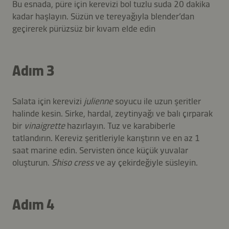
Bu esnada, püre için kerevizi bol tuzlu suda 20 dakika
kadar haşlayın. Süzün ve tereyağıyla blender’dan
geçirerek pürüzsüz bir kıvam elde edin
Adım 3
Salata için kerevizi
julienne
soyucu ile uzun şeritler
halinde kesin. Sirke, hardal, zeytinyağı ve balı çırparak
bir
vinaigrette
hazırlayın. Tuz ve karabiberle
tatlandırın. Kereviz şeritleriyle karıştırın ve en az 1
saat marine edin. Servisten önce küçük yuvalar
oluşturun.
Shiso cress
ve ay çekirdeğiyle süsleyin.
Adım 4