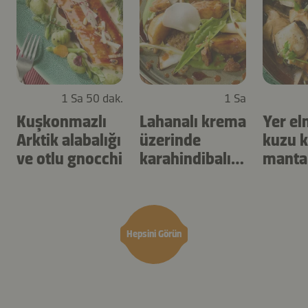
1 Sa 50 dak.
1 Sa
Kuşkonmazlı
Lahanalı krema
Yer el
Arktik alabalığı
üzerinde
kuzu k
ve otlu gnocchi
karahindibalı
manta
turp
Hepsini Görün