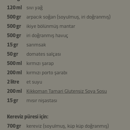
120 ml
sıvı yağ
500 gr
arpacık soğan (soyulmuş, iri doğranmış)
500 gr
ikiye bölünmüş mantar
500 gr
iri doğranmış havuç
15 gr
sarımsak
50 gr
domates salçası
500 ml
kırmızı şarap
200 ml
kırmızı porto şarabı
2 litre
et suyu
200 ml
Kikkoman Tamari Glutensiz Soya Sosu
15 gr
mısır nişastası
Kereviz püresi için:
700 gr
kereviz (soyulmuş, küp küp doğranmış)