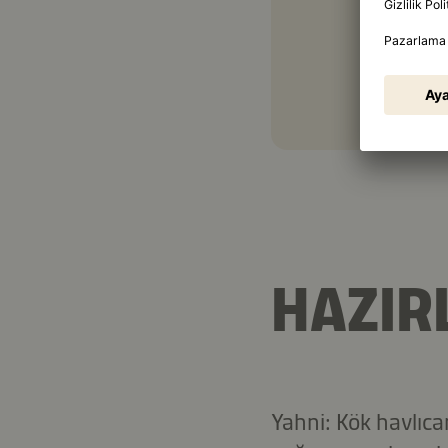
HAZIR
Yahni: Kök havlıca