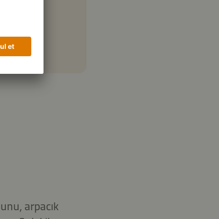
munu, arpacık