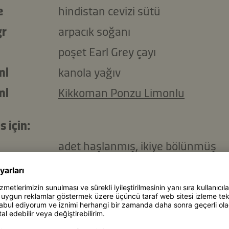
e
hindistan cevizi sütü
gr
arpacık soğanı
poşet Earl Grey çayı
ml
kanola yağıv
ml
Kikkoman Ponzu Limonlu
s için:
adet haşlanmış, ikiye bölünmüş
yumurta
lı kaşığı
doğranmış taze kişniş
Tercihe bağlı: pilav