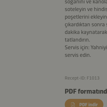
soğanını ve kanola
soteleyin ve hindi
poşetlerini ekley
çıkardıktan sonra 
dakika kaynatarak
tatlandırın.
Servis için: Yahni
servis edin.
Recept-ID: F1013
PDF formatında
PDF indir