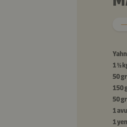
M
Yahn
1 ½ k
50 gr
150 
50 gr
1 av
1 ye