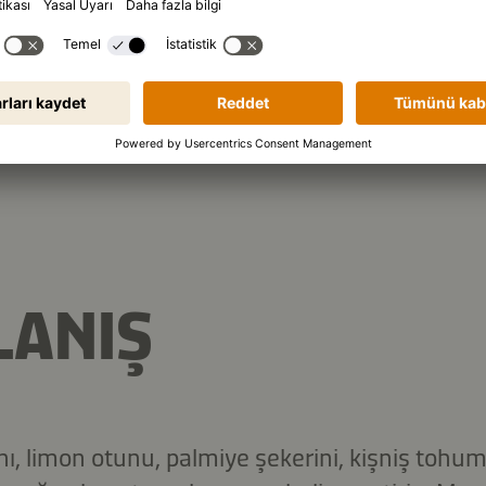
malzemeleri kopyala
LANIŞ
nı, limon otunu, palmiye şekerini, kişniş tohu