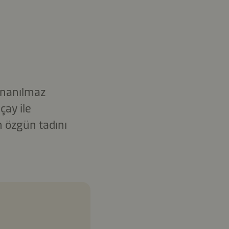
inanılmaz
çay ile
n özgün tadını