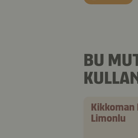
BU MU
KULLA
Kikkoman 
Limonlu