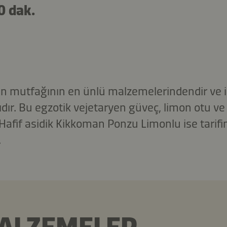
0 dak.
yen mutfağının en ünlü malzemelerindendir ve 
ıdır. Bu egzotik vejetaryen güveç, limon otu ve 
afif asidik Kikkoman Ponzu Limonlu ise tarifi
.