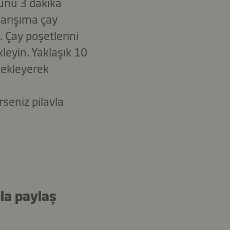
cunu 3 dakika
karışıma çay
 Çay poşetlerini
kleyin. Yaklaşık 10
 ekleyerek
seniz pilavla
la paylaş