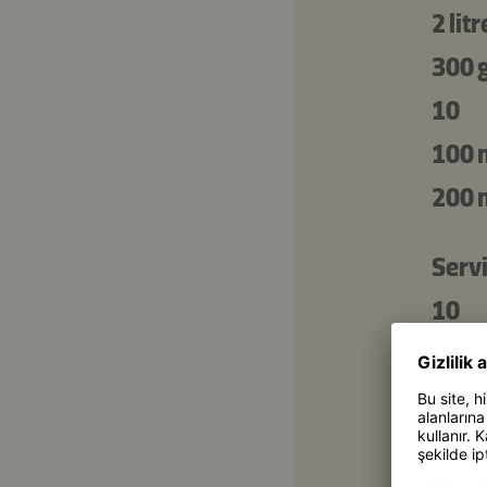
2 litr
300 
10
100 
200 
Servi
10
4 tat