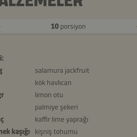
ALZEMELER
10
porsiyon
i:
g
salamura jackfruit
kök havlıcan
gr
limon otu
palmiye şekeri
uç
kaffir lime yaprağı
mek kaşığı
kişniş tohumu