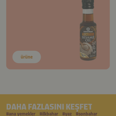
ürüne
DAHA FAZLASINI KEŞFET
#
ana yemekler
#
i̇lkbahar
#
yaz
#
sonbahar