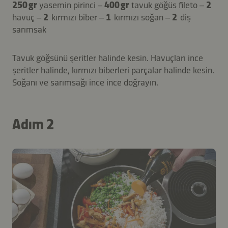
250 gr
yasemin pirinci –
400 gr
tavuk göğüs fileto –
2
havuç –
2
kırmızı biber –
1
kırmızı soğan –
2
diş
sarımsak
Tavuk göğsünü şeritler halinde kesin. Havuçları ince
şeritler halinde, kırmızı biberleri parçalar halinde kesin.
Soğanı ve sarımsağı ince ince doğrayın.
Adım 2