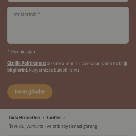
İstekleriniz
contactTR-
* Zorunlu alan
B2B-
Gizlilik Politikamızı
dikkate almanız rica olunur. Daha fazla
iş
26627-
bilgilerini
, künyemizde bulabilirsiniz.
YJvZCKldcMTGqpEryX4xt
Form gönder
Gıda Hizmetleri
Tarifler
Tavuklu, yumurtalı ve tatlı soyalı nasi goreng