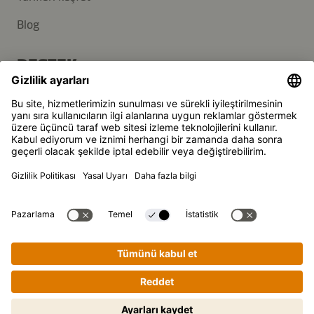
Blog
DESTEK
İletişim
SSS
Kikkoman, Japon Kikkoman Corporation'ın, tescilli markasıdır.
© Kikkoman Trading Europe GmbH 2023 – 2026
Theodorstraße 180, 40472 Düsseldorf, Germany
Düsseldorf Yerel Mahkemesi Ticaret Sicilinde kayıtlı: HRB
35856
Gizlilik ayarları
Künye
Veri Gizliligi
Adım adım yemek pişirme rehberi.
Başlamak için tıklayın.