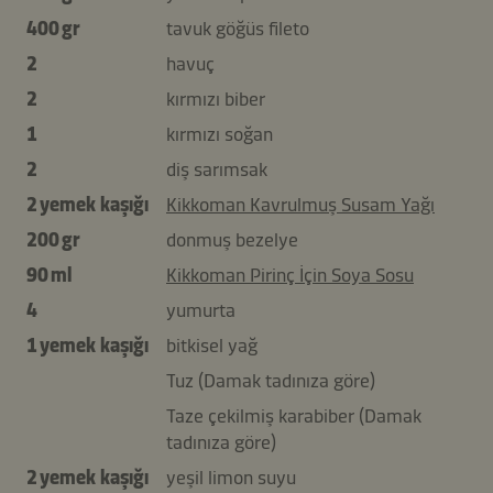
400 gr
tavuk göğüs fileto
2
havuç
2
kırmızı biber
1
kırmızı soğan
2
diş sarımsak
2 yemek kaşığı
Kikkoman Kavrulmuş Susam Yağı
200 gr
donmuş bezelye
90 ml
Kikkoman Pirinç İçin Soya Sosu
4
yumurta
1 yemek kaşığı
bitkisel yağ
Tuz (Damak tadınıza göre)
Taze çekilmiş karabiber (Damak
tadınıza göre)
2 yemek kaşığı
yeşil limon suyu