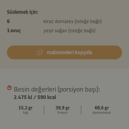
Süslemek için:
6
kiraz domates (isteğe bağlı)
1 avuç
yeşil soğan (isteğe bağlı)
malzemeleri kopyala
Besin değerleri (porsiyon başı):
2.475 kJ
/
590 kcal
15,2 gr
39,9 gr
68,6 gr
Yağ
Protein
Karbonhidrat