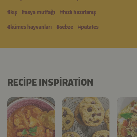
#
kış
#
asya mutfağı
#
hızlı hazırlanış
#
kümes hayvanları
#
sebze
#
patates
RECIPE INSPIRATION