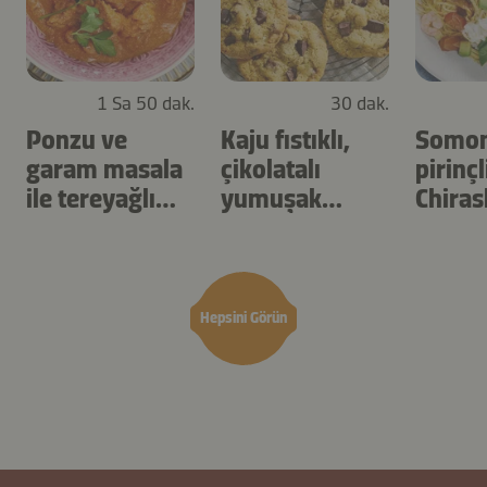
1 Sa 50 dak.
30 dak.
Ponzu ve
Kaju fıstıklı,
Somon
garam masala
çikolatalı
pirinçl
ile tereyağlı
yumuşak
Chiras
tavuk
kurabiyeler
Hepsini Görün