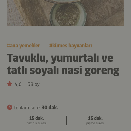
#
ana yemekler
#
kümes hayvanları
Tavuklu, yumurtalı ve
tatlı soyalı nasi goreng
4,6
58 oy
toplam süre
30 dak.
15 dak.
15 dak.
hazırlık süresi
pişme süresi