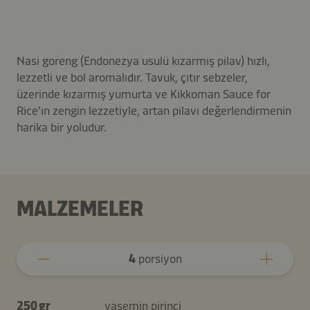
Nasi goreng (Endonezya usulü kızarmış pilav) hızlı,
lezzetli ve bol aromalıdır. Tavuk, çıtır sebzeler,
üzerinde kızarmış yumurta ve Kikkoman Sauce for
Rice'ın zengin lezzetiyle, artan pilavı değerlendirmenin
harika bir yoludur.
MALZEMELER
4
porsiyon
250 gr
yasemin pirinci