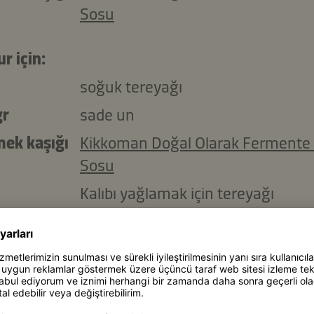
Sosu
r için:
soğuk tereyağı
gr
sade un
mek kaşığı
Kikkoman Doğal Olarak Fermente
Sosu
Kalıbı yağlamak için tereyağı
natif olarak:
Hazır quiche veya tart hamurları
rcı ve üzerine sürmek için: