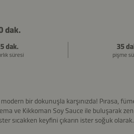
0 dak.
5 dak.
35 da
rlık süresi
pişme sü
i, modern bir dokunuşla karşınızda! Pırasa, fü
rema ve Kikkoman Soy Sauce ile buluşarak zengi
ter sıcakken keyfini çıkarın ister soğuk olarak.