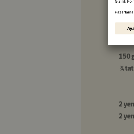
4
200 
90 m
150 
¾ tat
2 ye
2 ye