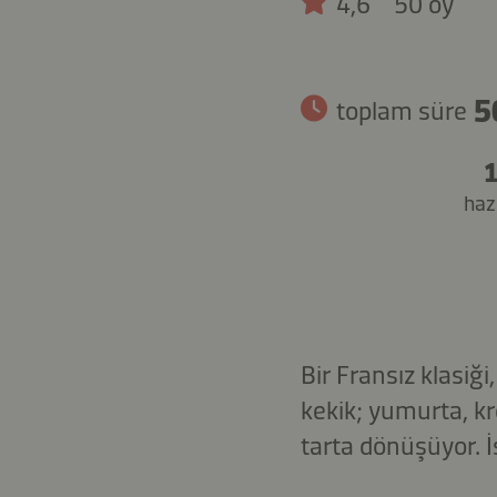
4,6
50 oy
5
toplam süre
1
hazı
Bir Fransız klasiğ
kekik; yumurta, k
tarta dönüşüyor. İs