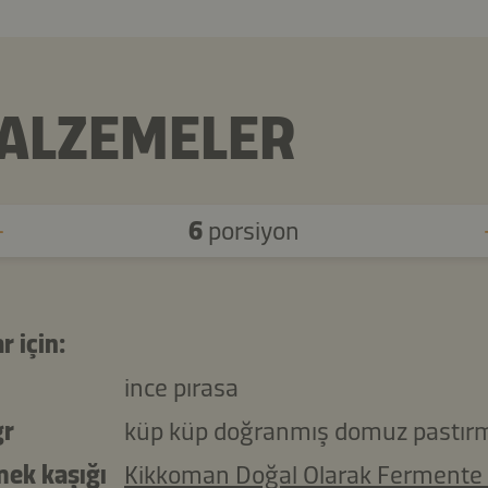
ALZEMELER
6
porsiyon
r için:
ince pırasa
gr
küp küp doğranmış domuz pastır
mek kaşığı
Kikkoman Doğal Olarak Fermente