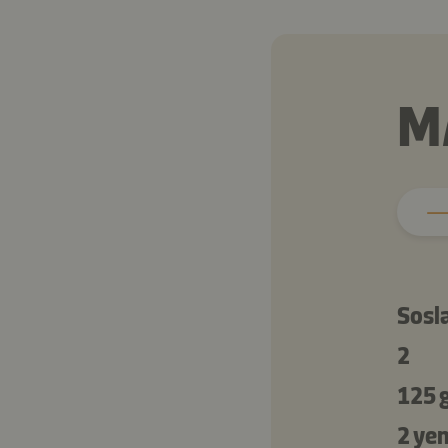
M
Sosla
2
125 
2 ye