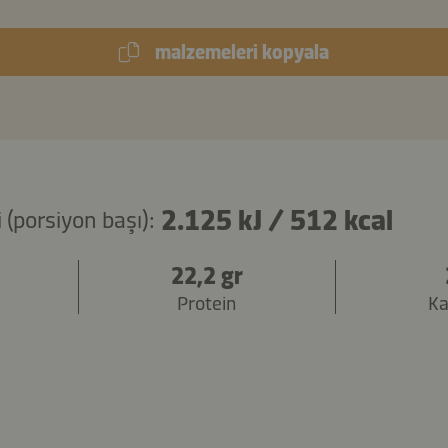
malzemeleri kopyala
2.125 kJ
/
512 kcal
 (porsiyon başı):
22,2 gr
Protein
Ka