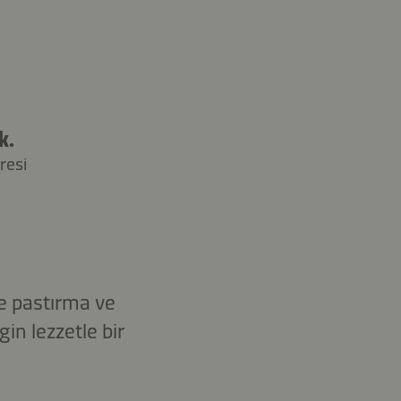
k.
resi
me pastırma ve
n lezzetle bir