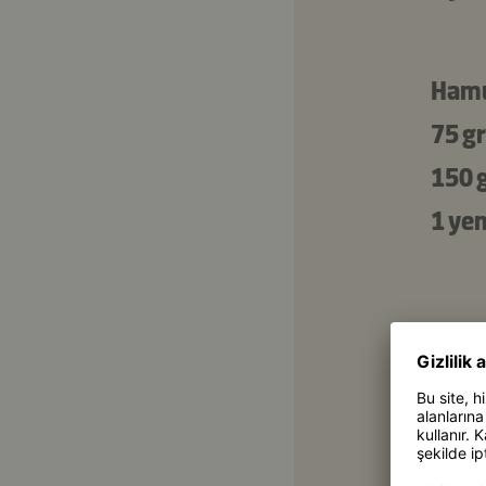
Hamu
75 gr
150 
1 ye
Alter
İç ha