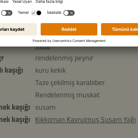
yumurta
gr
krema
l
Kikkoman Doğal Olarak Fermente
Sosu
gr
rendelenmiş peynir
lı kaşığı
kuru kekik
Taze çekilmiş karabiber
Rendelenmiş muskat
mek kaşığı
susam
mek kaşığı
Kikkoman Kavrulmuş Susam Yağı