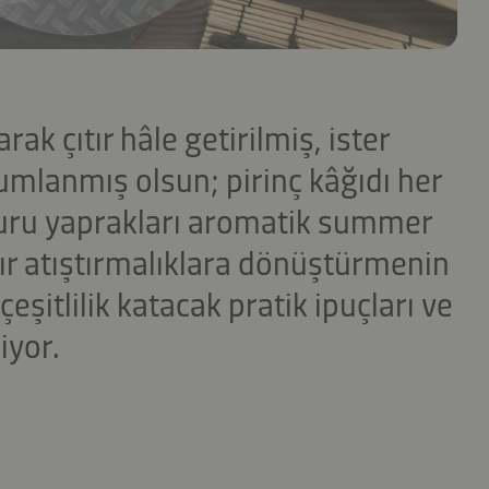
arak çıtır hâle getirilmiş, ister
rumlanmış olsun; pirinç kâğıdı her
 kuru yaprakları aromatik summer
ıtır atıştırmalıklara dönüştürmenin
eşitlilik katacak pratik ipuçları ve
liyor.