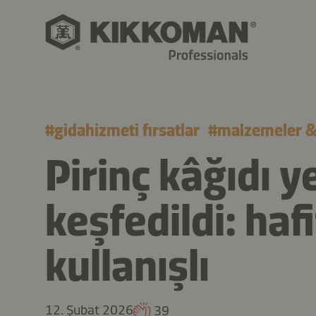
#
gidahizmeti fırsatlar
#
malzemeler & 
Pirinç kâğıdı 
keşfedildi: hafif
kullanışlı
12. Şubat 2026
39