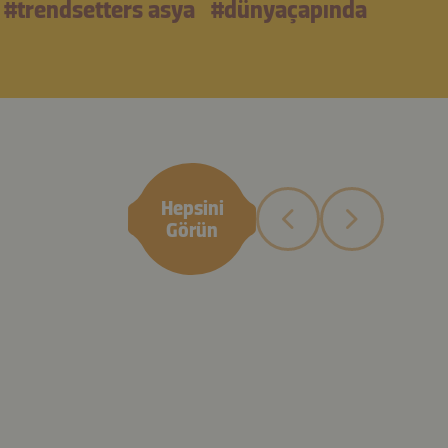
#trendsetters asya
#dünyaçapında
Hepsini
Görün