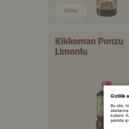
ürüne
Kikkoman Ponzu
Limonlu