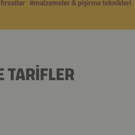
fırsatlar
#malzemeler & pişirme teknikleri
 TARIFLER