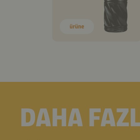
ürüne
DAHA FAZL