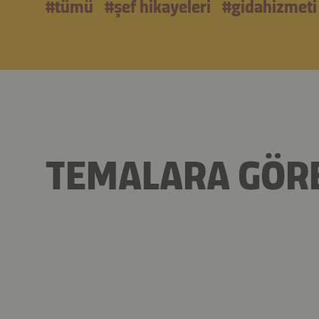
#tümü
#şef hikayeleri
#gidahizmeti 
TEMALARA GÖRE