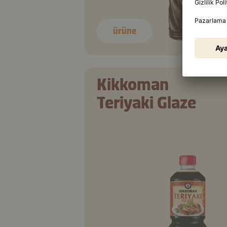
ürüne
Kikkoman
Teriyaki Glaze