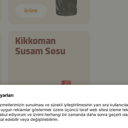
ürüne
Kikkoman
Susam Sosu