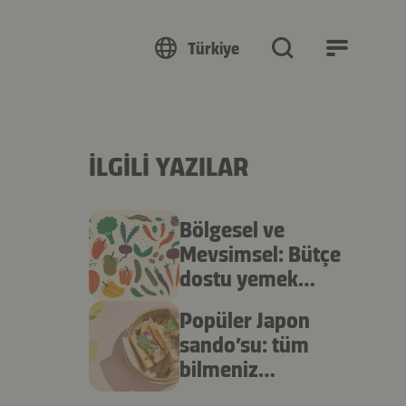
Türkiye
İLGILI YAZILAR
Bölgesel ve
Mevsimsel: Bütçe
dostu yemek
pişirme
Popüler Japon
sando’su: tüm
bilmeniz
gerekenler